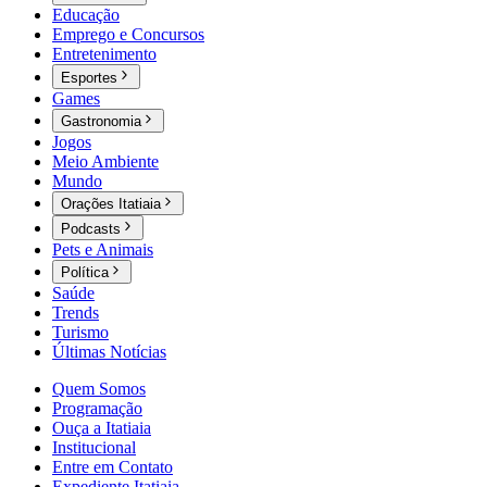
Educação
Emprego e Concursos
Entretenimento
Esportes
Games
Gastronomia
Jogos
Meio Ambiente
Mundo
Orações Itatiaia
Podcasts
Pets e Animais
Política
Saúde
Trends
Turismo
Últimas Notícias
Quem Somos
Programação
Ouça a Itatiaia
Institucional
Entre em Contato
Expediente Itatiaia