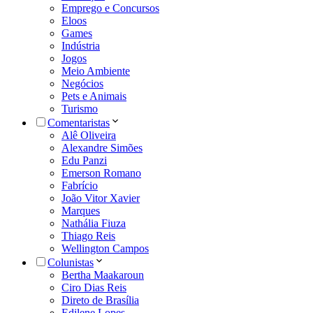
Emprego e Concursos
Eloos
Games
Indústria
Jogos
Meio Ambiente
Negócios
Pets e Animais
Turismo
Comentaristas
Alê Oliveira
Alexandre Simões
Edu Panzi
Emerson Romano
Fabrício
João Vitor Xavier
Marques
Nathália Fiuza
Thiago Reis
Wellington Campos
Colunistas
Bertha Maakaroun
Ciro Dias Reis
Direto de Brasília
Edilene Lopes