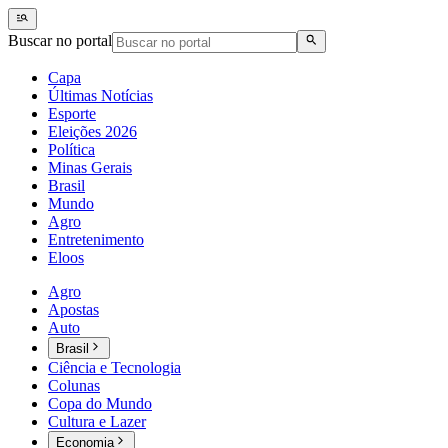
Buscar no portal
Capa
Últimas Notícias
Esporte
Eleições 2026
Política
Minas Gerais
Brasil
Mundo
Agro
Entretenimento
Eloos
Agro
Apostas
Auto
Brasil
Ciência e Tecnologia
Colunas
Copa do Mundo
Cultura e Lazer
Economia