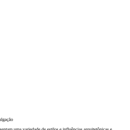
vulgação
entam uma variedade de estilos e influências arquitetônicas e