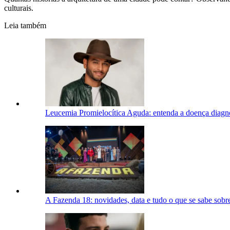
culturais.
Leia também
Leucemia Promielocítica Aguda: entenda a doença diagn
A Fazenda 18: novidades, data e tudo o que se sabe sobre