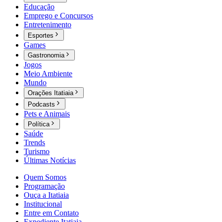
Educação
Emprego e Concursos
Entretenimento
Esportes
Games
Gastronomia
Jogos
Meio Ambiente
Mundo
Orações Itatiaia
Podcasts
Pets e Animais
Política
Saúde
Trends
Turismo
Últimas Notícias
Quem Somos
Programação
Ouça a Itatiaia
Institucional
Entre em Contato
Expediente Itatiaia