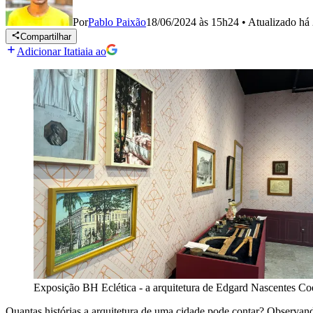
Por
Pablo Paixão
18/06/2024 às 15h24
•
Atualizado
há 
Compartilhar
Adicionar Itatiaia ao
Exposição BH Eclética - a arquitetura de Edgard Nascentes Coe
Quantas histórias a arquitetura de uma cidade pode contar? Observando