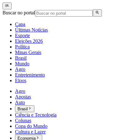
Buscar no portal
Capa
Últimas Notícias
Esporte
Eleições 2026
Política
Minas Gerais
Brasil
Mundo
Agro
Entretenimento
Eloos
Agro
Apostas
Auto
Brasil
Ciência e Tecnologia
Colunas
Copa do Mundo
Cultura e Lazer
Economia