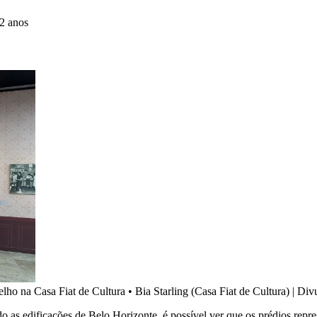
2 anos
lho na Casa Fiat de Cultura
•
Bia Starling (Casa Fiat de Cultura) | Di
 as edificações de Belo Horizonte, é possível ver que os prédios repres