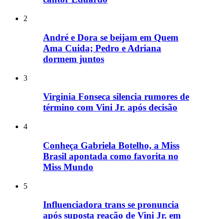
2
André e Dora se beijam em Quem
Ama Cuida; Pedro e Adriana
dormem juntos
3
Virginia Fonseca silencia rumores de
término com Vini Jr. após decisão
4
Conheça Gabriela Botelho, a Miss
Brasil apontada como favorita no
Miss Mundo
5
Influenciadora trans se pronuncia
após suposta reação de Vini Jr. em