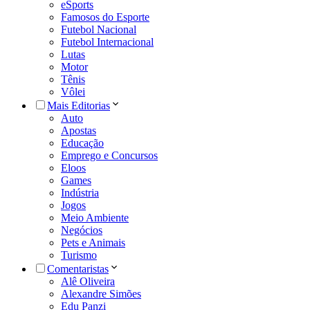
eSports
Famosos do Esporte
Futebol Nacional
Futebol Internacional
Lutas
Motor
Tênis
Vôlei
Mais Editorias
Auto
Apostas
Educação
Emprego e Concursos
Eloos
Games
Indústria
Jogos
Meio Ambiente
Negócios
Pets e Animais
Turismo
Comentaristas
Alê Oliveira
Alexandre Simões
Edu Panzi