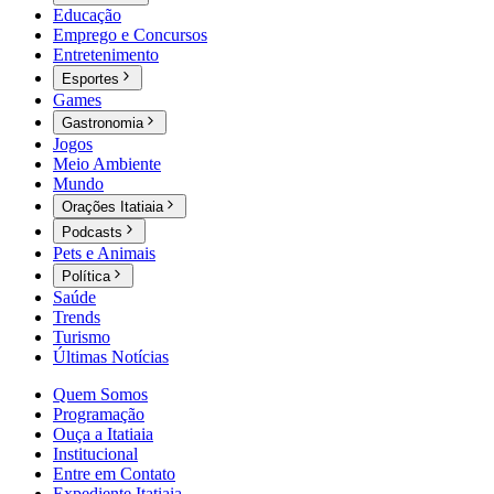
Educação
Emprego e Concursos
Entretenimento
Esportes
Games
Gastronomia
Jogos
Meio Ambiente
Mundo
Orações Itatiaia
Podcasts
Pets e Animais
Política
Saúde
Trends
Turismo
Últimas Notícias
Quem Somos
Programação
Ouça a Itatiaia
Institucional
Entre em Contato
Expediente Itatiaia