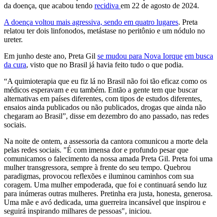
da doença, que acabou tendo
recidiva
em 22 de agosto de 2024.
A doença voltou mais agressiva, sendo em quatro lugares
. Preta
relatou ter dois linfonodos, metástase no peritônio e um nódulo no
ureter.
Em junho deste ano, Preta Gil
se mudou para Nova Iorque
em busca
da cura
, visto que no Brasil já havia feito tudo o que podia.
“A quimioterapia que eu fiz lá no Brasil não foi tão eficaz como os
médicos esperavam e eu também. Então a gente tem que buscar
alternativas em países diferentes, com tipos de estudos diferentes,
ensaios ainda publicados ou não publicados, drogas que ainda não
chegaram ao Brasil”, disse em dezembro do ano passado, nas redes
sociais.
Na noite de ontem, a assessoria da cantora comunicou a morte dela
pelas redes sociais. "É com imensa dor e profundo pesar que
comunicamos o falecimento da nossa amada Preta Gil. Preta foi uma
mulher transgressora, sempre à frente do seu tempo. Quebrou
paradigmas, provocou reflexões e iluminou caminhos com sua
coragem. Uma mulher empoderada, que foi e continuará sendo luz
para inúmeras outras mulheres. Pretinha era justa, honesta, generosa.
Uma mãe e avó dedicada, uma guerreira incansável que inspirou e
seguirá inspirando milhares de pessoas", iniciou.