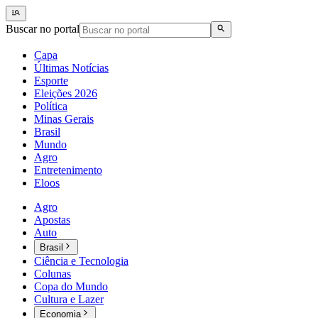
Buscar no portal
Capa
Últimas Notícias
Esporte
Eleições 2026
Política
Minas Gerais
Brasil
Mundo
Agro
Entretenimento
Eloos
Agro
Apostas
Auto
Brasil
Ciência e Tecnologia
Colunas
Copa do Mundo
Cultura e Lazer
Economia