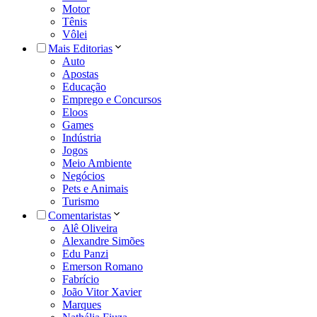
Motor
Tênis
Vôlei
Mais Editorias
Auto
Apostas
Educação
Emprego e Concursos
Eloos
Games
Indústria
Jogos
Meio Ambiente
Negócios
Pets e Animais
Turismo
Comentaristas
Alê Oliveira
Alexandre Simões
Edu Panzi
Emerson Romano
Fabrício
João Vitor Xavier
Marques