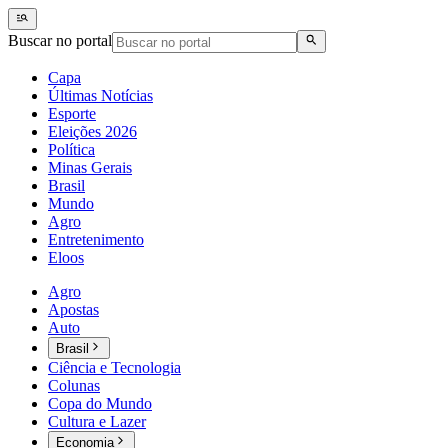
Buscar no portal
Capa
Últimas Notícias
Esporte
Eleições 2026
Política
Minas Gerais
Brasil
Mundo
Agro
Entretenimento
Eloos
Agro
Apostas
Auto
Brasil
Ciência e Tecnologia
Colunas
Copa do Mundo
Cultura e Lazer
Economia