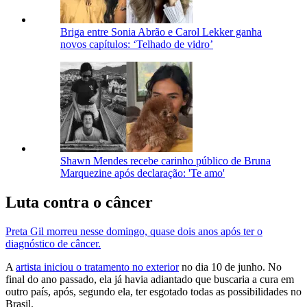
Briga entre Sonia Abrão e Carol Lekker ganha
novos capítulos: ‘Telhado de vidro’
Shawn Mendes recebe carinho público de Bruna
Marquezine após declaração: 'Te amo'
Luta contra o câncer
Preta Gil morreu nesse domingo, quase dois anos após ter o
diagnóstico de câncer.
A
artista iniciou o tratamento no exterior
no dia 10 de junho. No
final do ano passado, ela já havia adiantado que buscaria a cura em
outro país, após, segundo ela, ter esgotado todas as possibilidades no
Brasil.