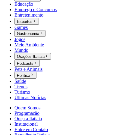
Educação
Emprego e Concursos
Entretenimento
Esportes
Games
Gastronomia
Jogos
Meio Ambiente
Mundo
Orações Itatiaia
Podcasts
Pets e Animais
Política
Saúde
Trends
Turismo
Últimas Notícias
Quem Somos
Programação
Ouça a Itatiaia
Institucional
Entre em Contato
Expediente Itatiaia