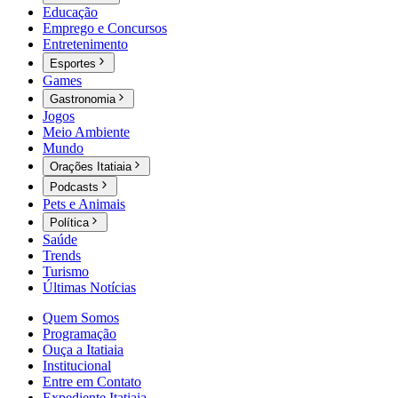
Educação
Emprego e Concursos
Entretenimento
Esportes
Games
Gastronomia
Jogos
Meio Ambiente
Mundo
Orações Itatiaia
Podcasts
Pets e Animais
Política
Saúde
Trends
Turismo
Últimas Notícias
Quem Somos
Programação
Ouça a Itatiaia
Institucional
Entre em Contato
Expediente Itatiaia