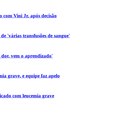
o com Vini Jr. após decisão
de 'várias transfusões de sangue'
a dor, vem o aprendizado'
ia grave, e equipe faz apelo
icado com leucemia grave