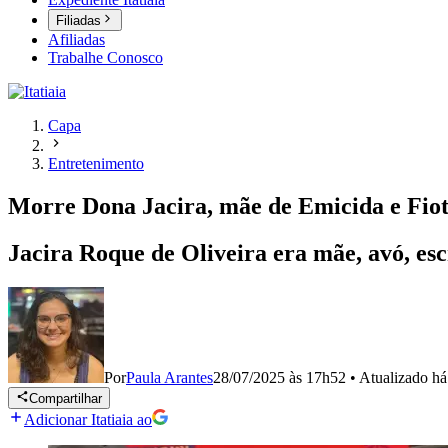
Filiadas
Afiliadas
Trabalhe Conosco
Capa
Entretenimento
Morre Dona Jacira, mãe de Emicida e Fiot
Jacira Roque de Oliveira era mãe, avó, es
Por
Paula Arantes
28/07/2025 às 17h52
•
Atualizado
há
Compartilhar
Adicionar Itatiaia ao