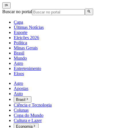
Buscar no portal
Capa
Últimas Notícias
Esporte
Eleições 2026
Política
Minas Gerais
Brasil
Mundo
Agro
Entretenimento
Eloos
Agro
Apostas
Auto
Brasil
Ciência e Tecnologia
Colunas
Copa do Mundo
Cultura e Lazer
Economia