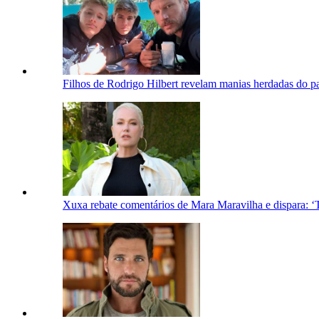
Filhos de Rodrigo Hilbert revelam manias herdadas do p
Xuxa rebate comentários de Mara Maravilha e dispara: ‘