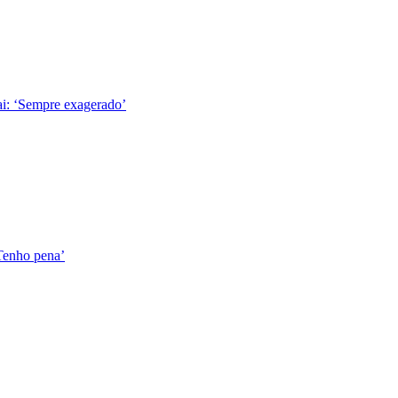
ai: ‘Sempre exagerado’
Tenho pena’