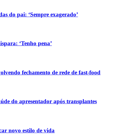
das do pai: ‘Sempre exagerado’
ispara: ‘Tenho pena’
olvendo fechamento de rede de fast-food
aúde do apresentador após transplantes
car novo estilo de vida