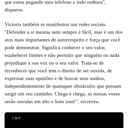
que estou pegando meu telefone e indo embora",
disparou.
Victoria também se manifestou nas redes sociais.
"Defender a si mesma nem sempre é fácil, mas é um dos
Maria
atos mais importantes de autorrespeito e força que você
Victoria
Gabriela
pode demonstrar. Significa conhecer o seu valor,
Kjær
Lacerda,
estabelecer limites e não permitir que ninguém ou nada
Theilvig,
Miss
prejudique a sua voz ou o seu valor. Trata-se de
Miss
Universe
reconhecer que você tem o direito de ser ouvida, de
Reprodução
Universo
Brasil
expressar suas opiniões e de buscar seus sonhos,
|
2024
2025
independentemente de quaisquer obstáculos que possam
Miss
•
•
surgir em seu caminho. Chega e chega, as nossas vozes
Universe
Divulgação
Divulgação
serão ouvidas em alto e bom som!", escreveu.
Redes
Brasil
|
|
Sociais
2025
Miss
Miss
|
Anúncio
Anúncio
1
de
6
Universo
Universe
Reprodução
aqui
aqui