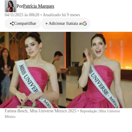
Por
Patrícia Marques
04/11/2025 às 08h28
•
Atualizado
há 9 meses
Compartilhar
Adicionar Itatiaia ao
Fatima Bosch, Miss Universe México 2025
•
Reprodução | Miss Universe
México