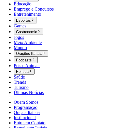
Educação
Emprego e Concursos
Entretenimento
Esportes
Games
Gastronomia
Jogos
Meio Ambiente
Mundo
Orações Itatiaia
Podcasts
Pets e Animais
Política
Saúde
Trends
Turismo
Últimas Notícias
Quem Somos
Programação
Ouça a Itatiaia
Institucional
Entre em Contato
Expediente Itatiaia