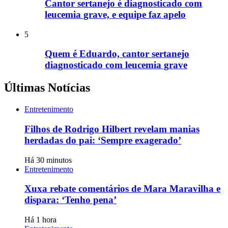
Cantor sertanejo é diagnosticado com
leucemia grave, e equipe faz apelo
5
Quem é Eduardo, cantor sertanejo
diagnosticado com leucemia grave
Últimas Notícias
Entretenimento
Filhos de Rodrigo Hilbert revelam manias
herdadas do pai: ‘Sempre exagerado’
Há 30 minutos
Entretenimento
Xuxa rebate comentários de Mara Maravilha e
dispara: ‘Tenho pena’
Há 1 hora