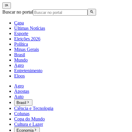
Buscar no portal
Capa
Últimas Notícias
Esporte
Eleições 2026
Política
Minas Gerais
Brasil
Mundo
Agro
Entretenimento
Eloos
Agro
Apostas
Auto
Brasil
Ciência e Tecnologia
Colunas
Copa do Mundo
Cultura e Lazer
Economia