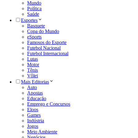
Mundo
Política
Saúde
Esportes
Basquete
Copa do Mundo
eSports
Famosos do Esporte
Futebol Nacional
Futebol Internacional
Lutas
Motor
Tênis
Vôlei
Mais Editorias
Auto
Apostas
Educação
Emprego e Concursos
Eloos
Games
Indústria
Jogos
Meio Ambiente
Negócios