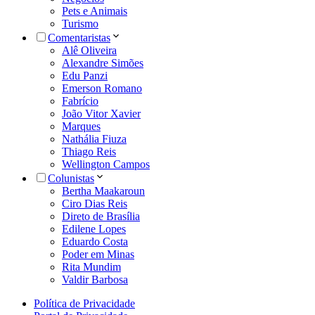
Pets e Animais
Turismo
Comentaristas
Alê Oliveira
Alexandre Simões
Edu Panzi
Emerson Romano
Fabrício
João Vitor Xavier
Marques
Nathália Fiuza
Thiago Reis
Wellington Campos
Colunistas
Bertha Maakaroun
Ciro Dias Reis
Direto de Brasília
Edilene Lopes
Eduardo Costa
Poder em Minas
Rita Mundim
Valdir Barbosa
Política de Privacidade