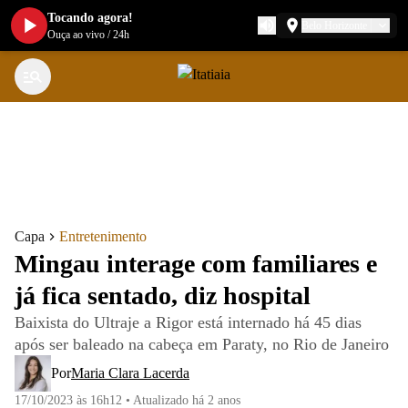
Tocando agora!
Belo Horizonte
Ouça ao vivo
/
24h
Capa
Entretenimento
Mingau interage com familiares e
já fica sentado, diz hospital
Baixista do Ultraje a Rigor está internado há 45 dias
após ser baleado na cabeça em Paraty, no Rio de Janeiro
Por
Maria Clara Lacerda
17/10/2023 às 16h12
•
Atualizado
há 2 anos