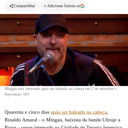
Compartilhar
Adicionar Itatiaia ao
Mingau está internado após ser baleado na cabeça em 2 de setembro
•
Reprodução | SBT
Quarenta e cinco dias
após ser baleado na cabeça
,
Rinaldo Amaral - o Mingau, baixista da banda Ultraje a
Rigor - segue internado na Unidade de Terapia Intensiva