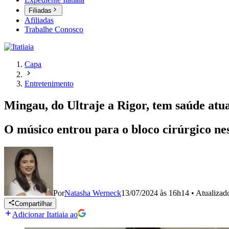
Filiadas
Afiliadas
Trabalhe Conosco
Capa
Entretenimento
Mingau, do Ultraje a Rigor, tem saúde atua
O músico entrou para o bloco cirúrgico nest
Por
Natasha Werneck
13/07/2024 às 16h14
•
Atualiza
Compartilhar
Adicionar Itatiaia ao