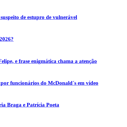
suspeito de estupro de vulnerável
 2026?
elipe, e frase enigmática chama a atenção
xpor funcionários do McDonald´s em vídeo
ia Braga e Patrícia Poeta