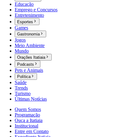
Educação
Emprego e Concursos
Entretenimento
Esportes
Games
Gastronomia
Jogos
Meio Ambiente
Mundo
Orações Itatiaia
Podcasts
Pets e Animais
Política
Saúde
Trends
Turismo
Últimas Notícias
Quem Somos
Programação
Ouça a Itatiaia
Institucional
Entre em Contato
Expediente Itatiaia