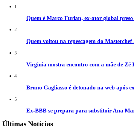
1
Quem é Marco Furlan, ex-ator global preso 
2
Quem voltou na repescagem do Masterchef
3
Virginia mostra encontro com a mãe de Zé F
4
Bruno Gagliasso é detonado na web após e
5
Ex-BBB se prepara para substituir Ana Mar
Últimas Notícias