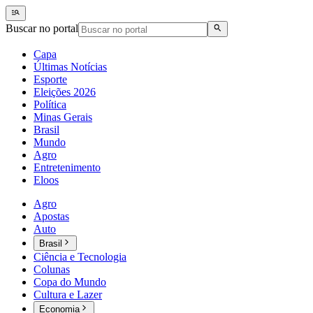
Buscar no portal
Capa
Últimas Notícias
Esporte
Eleições 2026
Política
Minas Gerais
Brasil
Mundo
Agro
Entretenimento
Eloos
Agro
Apostas
Auto
Brasil
Ciência e Tecnologia
Colunas
Copa do Mundo
Cultura e Lazer
Economia