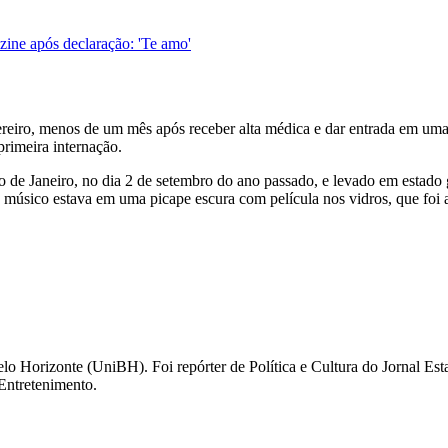
ine após declaração: 'Te amo'
reiro, menos de um mês após receber alta médica e dar entrada em uma c
rimeira internação.
io de Janeiro, no dia 2 de setembro do ano passado, e levado em estado
O músico estava em uma picape escura com película nos vidros, que foi a
elo Horizonte (UniBH). Foi repórter de Política e Cultura do Jornal E
 Entretenimento.