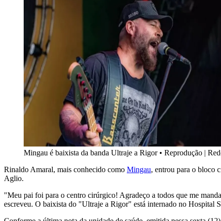
Mingau é baixista da banda Ultraje a Rigor
•
Reprodução | Rede
Rinaldo Amaral, mais conhecido como
Mingau
, entrou para o bloco 
Aglio.
"Meu pai foi para o centro cirúrgico! Agradeço a todos que me manda
escreveu. O baixista do "Ultraje a Rigor" está internado no Hospital 
Conforme a última nota da unidade de saúde, emitida nessa sexta (12),