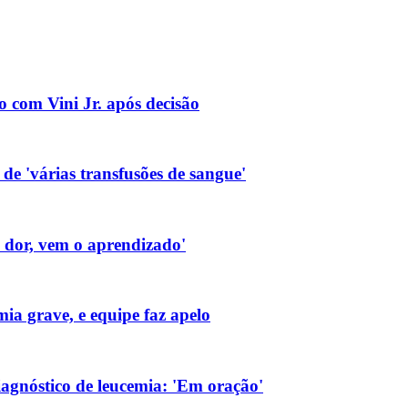
o com Vini Jr. após decisão
de 'várias transfusões de sangue'
a dor, vem o aprendizado'
ia grave, e equipe faz apelo
gnóstico de leucemia: 'Em oração'