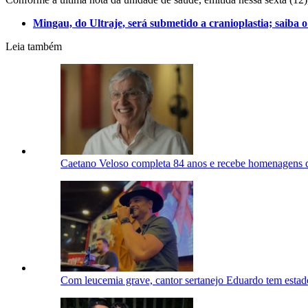
Mingau, do Ultraje, será submetido a cranioplastia; saiba 
Leia também
Caetano Veloso completa 84 anos e recebe homenagens d
Com leucemia grave, cantor sertanejo Eduardo tem estad