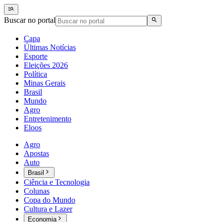
Buscar no portal
Capa
Últimas Notícias
Esporte
Eleições 2026
Política
Minas Gerais
Brasil
Mundo
Agro
Entretenimento
Eloos
Agro
Apostas
Auto
Brasil
Ciência e Tecnologia
Colunas
Copa do Mundo
Cultura e Lazer
Economia