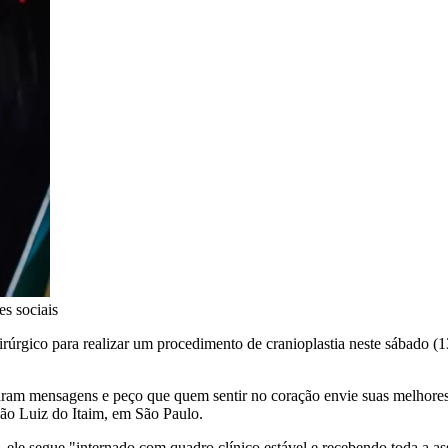
s sociais
cirúrgico para realizar um procedimento de cranioplastia neste sábado (13
ram mensagens e peço que quem sentir no coração envie suas melhores v
São Luiz do Itaim, em São Paulo.
 ele segue "internado com quadro clínico estável e recebendo toda a ass