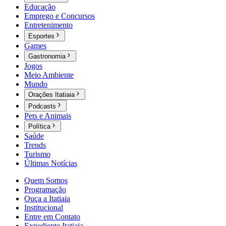
Educação
Emprego e Concursos
Entretenimento
Esportes
Games
Gastronomia
Jogos
Meio Ambiente
Mundo
Orações Itatiaia
Podcasts
Pets e Animais
Política
Saúde
Trends
Turismo
Últimas Notícias
Quem Somos
Programação
Ouça a Itatiaia
Institucional
Entre em Contato
Expediente Itatiaia