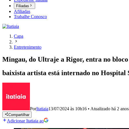
Filiadas
Afiliadas
Trabalhe Conosco
Capa
Entretenimento
Mingau, do Ultraje a Rigor, entra no bloco
baixista artista está internado no Hospita
Por
Itatiaia
13/07/2024 às 10h16
•
Atualizado
há 2 anos
Compartilhar
Adicionar Itatiaia ao