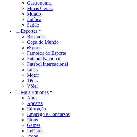
Gastronomia
Minas Gerais
Mundo
Política
Saúde
Esportes
Basquete
Copa do Mundo
eSports
Famosos do Esporte
Futebol Nacional
Futebol Internacional
Lutas
Motor
Tênis
Vôlei
Mais Editorias
Auto
Apostas
Educação
Emprego e Concursos
Eloos
Games
Indústria
Jogos