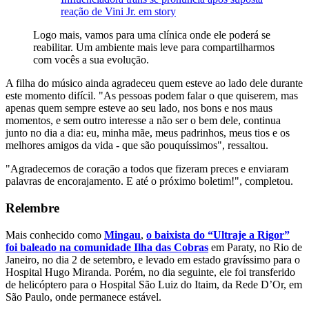
reação de Vini Jr. em story
Logo mais, vamos para uma clínica onde ele poderá se
reabilitar. Um ambiente mais leve para compartilharmos
com vocês a sua evolução.
A filha do músico ainda agradeceu quem esteve ao lado dele durante
este momento difícil. "As pessoas podem falar o que quiserem, mas
apenas quem sempre esteve ao seu lado, nos bons e nos maus
momentos, e sem outro interesse a não ser o bem dele, continua
junto no dia a dia: eu, minha mãe, meus padrinhos, meus tios e os
melhores amigos da vida - que são pouquíssimos", ressaltou.
"Agradecemos de coração a todos que fizeram preces e enviaram
palavras de encorajamento. E até o próximo boletim!", completou.
Relembre
Mais conhecido como
Mingau
,
o baixista do “Ultraje a Rigor”
foi baleado na comunidade Ilha das Cobras
em Paraty, no Rio de
Janeiro, no dia 2 de setembro, e levado em estado gravíssimo para o
Hospital Hugo Miranda. Porém, no dia seguinte, ele foi transferido
de helicóptero para o Hospital São Luiz do Itaim, da Rede D’Or, em
São Paulo, onde permanece estável.