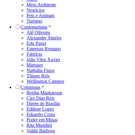
Meio Ambiente
Negócios
Pets e Animais
Turismo
Comentaristas
Alê Oliveira
Alexandre Simões
Edu Panzi
Emerson Romano
Fabrício
João Vitor Xavier
Marques
Nathália Fiuza
Thiago Reis
Wellington Campos
Colunistas
Bertha Maakaroun
Ciro Dias Reis
Direto de Brasília
Edilene Lopes
Eduardo Costa
Poder em Minas
Rita Mundim
Valdir Barbosa