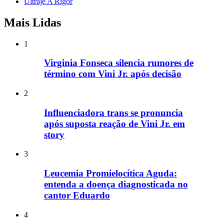
Ultraje A Rigor
Mais Lidas
1
Virginia Fonseca silencia rumores de
término com Vini Jr. após decisão
2
Influenciadora trans se pronuncia
após suposta reação de Vini Jr. em
story
3
Leucemia Promielocítica Aguda:
entenda a doença diagnosticada no
cantor Eduardo
4