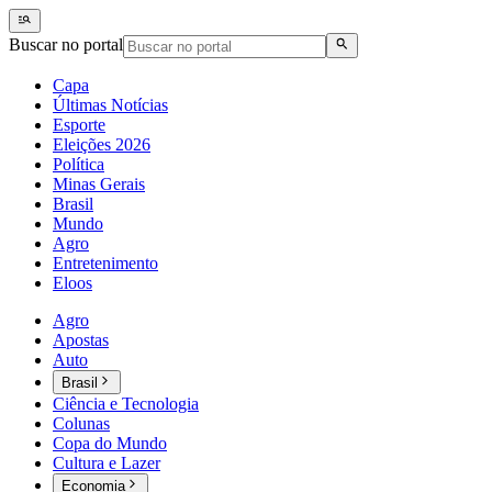
Buscar no portal
Capa
Últimas Notícias
Esporte
Eleições 2026
Política
Minas Gerais
Brasil
Mundo
Agro
Entretenimento
Eloos
Agro
Apostas
Auto
Brasil
Ciência e Tecnologia
Colunas
Copa do Mundo
Cultura e Lazer
Economia