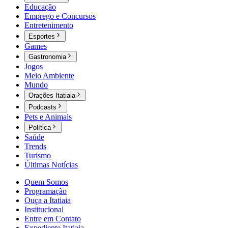
Educação
Emprego e Concursos
Entretenimento
Esportes
Games
Gastronomia
Jogos
Meio Ambiente
Mundo
Orações Itatiaia
Podcasts
Pets e Animais
Política
Saúde
Trends
Turismo
Últimas Notícias
Quem Somos
Programação
Ouça a Itatiaia
Institucional
Entre em Contato
Expediente Itatiaia