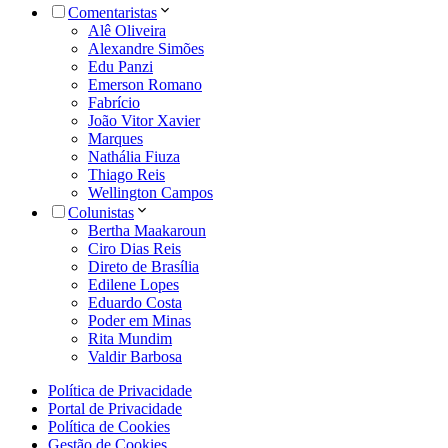
Comentaristas
Alê Oliveira
Alexandre Simões
Edu Panzi
Emerson Romano
Fabrício
João Vitor Xavier
Marques
Nathália Fiuza
Thiago Reis
Wellington Campos
Colunistas
Bertha Maakaroun
Ciro Dias Reis
Direto de Brasília
Edilene Lopes
Eduardo Costa
Poder em Minas
Rita Mundim
Valdir Barbosa
Política de Privacidade
Portal de Privacidade
Política de Cookies
Gestão de Cookies