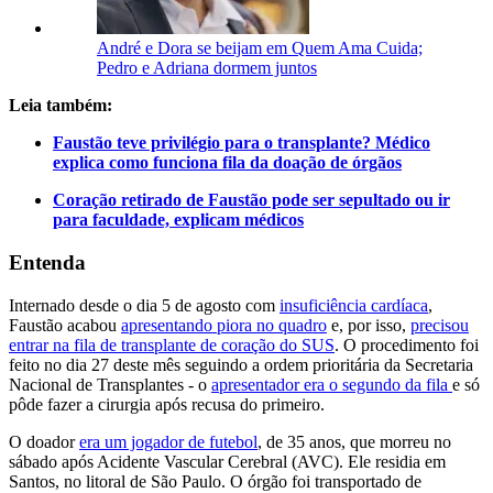
André e Dora se beijam em Quem Ama Cuida;
Pedro e Adriana dormem juntos
Leia também:
Faustão teve privilégio para o transplante? Médico
explica como funciona fila da doação de órgãos
Coração retirado de Faustão pode ser sepultado ou ir
para faculdade, explicam médicos
Entenda
Internado desde o dia 5 de agosto com
insuficiência cardíaca
,
Faustão acabou
apresentando piora no quadro
e, por isso,
precisou
entrar na fila de transplante de coração do SUS
. O procedimento foi
feito no dia 27 deste mês seguindo a ordem prioritária da Secretaria
Nacional de Transplantes - o
apresentador era o segundo da fila
e só
pôde fazer a cirurgia após recusa do primeiro.
O doador
era um jogador de futebol
, de 35 anos, que morreu no
sábado após Acidente Vascular Cerebral (AVC). Ele residia em
Santos, no litoral de São Paulo. O órgão foi transportado de