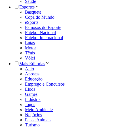
Saúde
Esportes
Basquete
Copa do Mundo
eSports
Famosos do Esporte
Futebol Nacional
Futebol Internacional
Lutas
Motor
Tênis
Vôlei
Mais Editorias
Auto
Apostas
Educação
Emprego e Concursos
Eloos
Games
Indústria
Jogos
Meio Ambiente
Negócios
Pets e Animais
Turismo