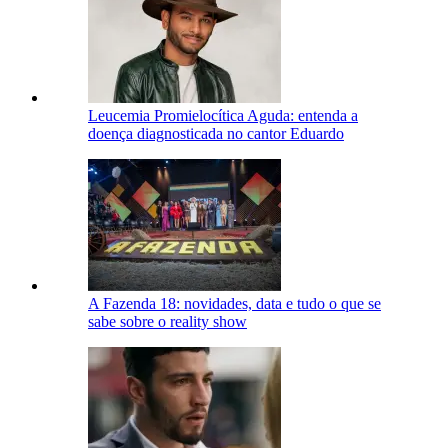
Leucemia Promielocítica Aguda: entenda a
doença diagnosticada no cantor Eduardo
A Fazenda 18: novidades, data e tudo o que se
sabe sobre o reality show