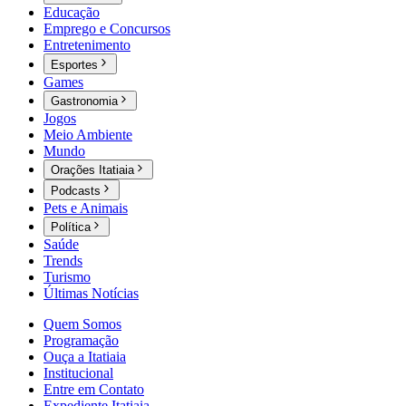
Educação
Emprego e Concursos
Entretenimento
Esportes
Games
Gastronomia
Jogos
Meio Ambiente
Mundo
Orações Itatiaia
Podcasts
Pets e Animais
Política
Saúde
Trends
Turismo
Últimas Notícias
Quem Somos
Programação
Ouça a Itatiaia
Institucional
Entre em Contato
Expediente Itatiaia