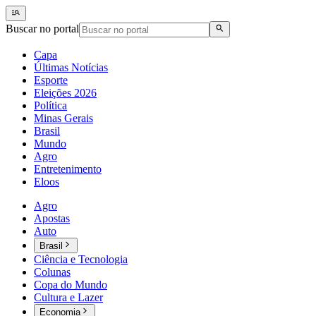
Buscar no portal
Capa
Últimas Notícias
Esporte
Eleições 2026
Política
Minas Gerais
Brasil
Mundo
Agro
Entretenimento
Eloos
Agro
Apostas
Auto
Brasil
Ciência e Tecnologia
Colunas
Copa do Mundo
Cultura e Lazer
Economia