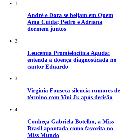
1
André e Dora se beijam em Quem
Ama Cuida; Pedro e Adriana
dormem juntos
2
Leucemia Promielocítica Aguda:
entenda a doença diagnosticada no
cantor Eduardo
3
Virginia Fonseca silencia rumores de
término com Vini Jr. após decisão
4
Conheça Gabriela Botelho, a Miss
Brasil apontada como favorita no
Miss Mundo