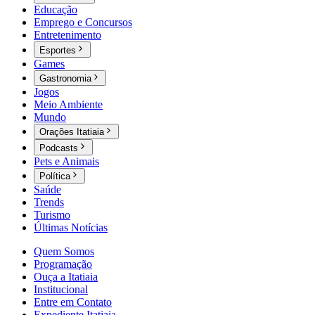
Educação
Emprego e Concursos
Entretenimento
Esportes
Games
Gastronomia
Jogos
Meio Ambiente
Mundo
Orações Itatiaia
Podcasts
Pets e Animais
Política
Saúde
Trends
Turismo
Últimas Notícias
Quem Somos
Programação
Ouça a Itatiaia
Institucional
Entre em Contato
Expediente Itatiaia