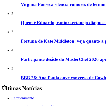
Virginia Fonseca silencia rumores de términ
2
Quem é Eduardo, cantor sertanejo diagnost
3
Fortuna de Kate Middleton: veja quanto a pr
4
Participante desiste do MasterChef 2026 a
5
BBB 26: Ana Paula ouve conversa de Cowbo
Últimas Notícias
Entretenimento