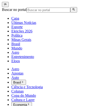
Buscar no portal
Capa
Últimas Notícias
Esporte
Eleições 2026
Política
Minas Gerais
Brasil
Mundo
Agro
Entretenimento
Eloos
Agro
Apostas
Auto
Brasil
Ciência e Tecnologia
Colunas
Copa do Mundo
Cultura e Lazer
Economia