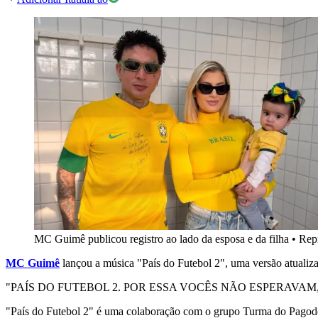
MC Guimê publicou registro ao lado da esposa e da filha
•
Rep
MC Guimê
lançou a música "País do Futebol 2", uma versão atualiza
"PAÍS DO FUTEBOL 2. POR ESSA VOCÊS NÃO ESPERAVAM, NÉ?! NO
"País do Futebol 2" é uma colaboração com o grupo Turma do Pagode