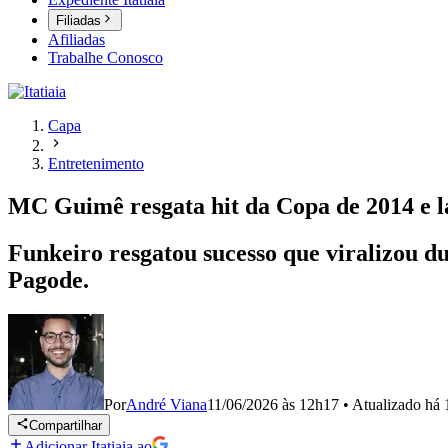
Filiadas
Afiliadas
Trabalhe Conosco
Capa
Entretenimento
MC Guimê resgata hit da Copa de 2014 e la
Funkeiro resgatou sucesso que viralizou d
Pagode.
Por
André Viana
11/06/2026 às 12h17
•
Atualizado
há 
Compartilhar
Adicionar Itatiaia ao