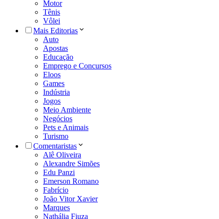
Motor
Tênis
Vôlei
Mais Editorias
Auto
Apostas
Educação
Emprego e Concursos
Eloos
Games
Indústria
Jogos
Meio Ambiente
Negócios
Pets e Animais
Turismo
Comentaristas
Alê Oliveira
Alexandre Simões
Edu Panzi
Emerson Romano
Fabrício
João Vitor Xavier
Marques
Nathália Fiuza