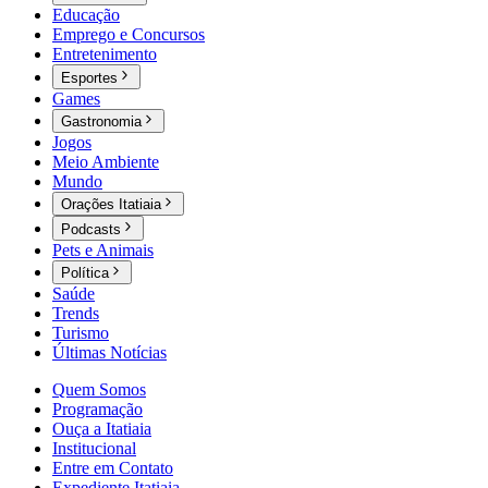
Educação
Emprego e Concursos
Entretenimento
Esportes
Games
Gastronomia
Jogos
Meio Ambiente
Mundo
Orações Itatiaia
Podcasts
Pets e Animais
Política
Saúde
Trends
Turismo
Últimas Notícias
Quem Somos
Programação
Ouça a Itatiaia
Institucional
Entre em Contato
Expediente Itatiaia