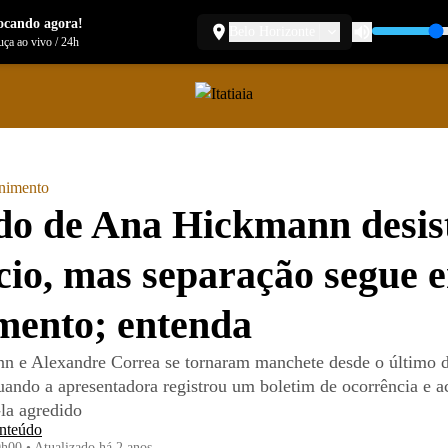
ocando agora!
Belo Horizonte
ça ao vivo
/
24h
enimento
o de Ana Hickmann desis
cio, mas separação segue 
mento; entenda
 e Alexandre Correa se tornaram manchete desde o último d
ando a apresentadora registrou um boletim de ocorrência e a
-la agredido
nteúdo
0h00
•
Atualizado
há 2 anos