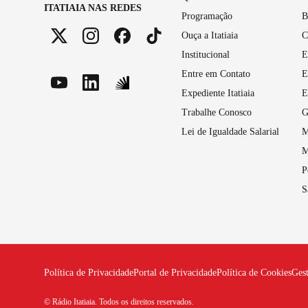
ITATIAIA NAS REDES
Programação
B
Ouça a Itatiaia
C
Institucional
E
Entre em Contato
E
Expediente Itatiaia
E
Trabalhe Conosco
G
Lei de Igualdade Salarial
M
M
P
S
Política de Privacidade
Portal de Privacidade
Política de Cookies
Ges
© Rádio Itatiaia. Todos os direitos reservados.