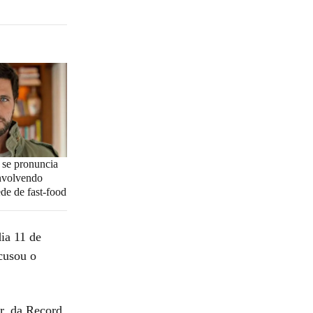
 se pronuncia
nvolvendo
de de fast-food
ia 11 de
cusou o
r, da Record,