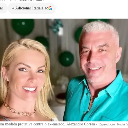
ar
Adicionar Itatiaia ao
m medida protetiva contra o ex-marido, Alexandre Correa
•
Reprodução | Redes S