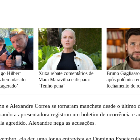
igo Hilbert
Xuxa rebate comentários de
Bruno Gagliasso
 herdadas do
Mara Maravilha e dispara:
após polêmica e
xagerado’
‘Tenho pena’
fechamento de re
 e Alexandre Correa se tornaram manchete desde o último d
ando a apresentadora registrou um boletim de ocorrência e a
-la agredido. Alexandre nega as acusações.
embro, ela deu uma longa entrevista ao Domingo Espetacula