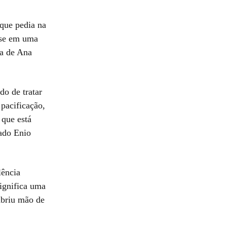
que pedia na
ase em uma
ia de Ana
do de tratar
pacificação,
 que está
gado Enio
lência
ignifica uma
abriu mão de