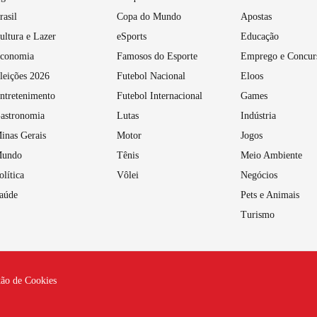
rasil
Copa do Mundo
Apostas
ultura e Lazer
eSports
Educação
conomia
Famosos do Esporte
Emprego e Concur
leições 2026
Futebol Nacional
Eloos
ntretenimento
Futebol Internacional
Games
astronomia
Lutas
Indústria
inas Gerais
Motor
Jogos
undo
Tênis
Meio Ambiente
olítica
Vôlei
Negócios
aúde
Pets e Animais
Turismo
tão de Cookies