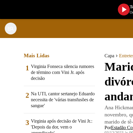
T
Ou
Mais Lidas
Capa
Entret
Marid
Virginia Fonseca silencia rumores
1
de término com Vini Jr. após
divór
decisão
anda
Na UTI, cantor sertanejo Eduardo
2
necessita de 'várias transfusões de
sangue'
Ana Hickmann
novembro, qu
Virginia após decisão de Vini Jr.:
3
marido de tê
'Depois da dor, vem o
Por
Estadão Co
aprendizado'
03/12/2023 às 0