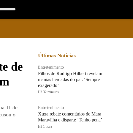
Últimas Notícias
te de
Entretenimento
Filhos de Rodrigo Hilbert revelam
em
manias herdadas do pai: ‘Sempre
exagerado’
Há 32 minutos
ia 11 de
Entretenimento
Xuxa rebate comentários de Mara
cusou o
Maravilha e dispara: ‘Tenho pena’
Há 1 hora