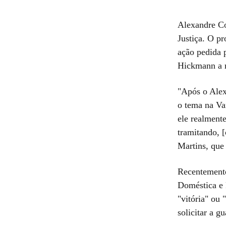
Alexandre Co
Justiça. O p
ação pedida 
Hickmann a r
"Após o Alexa
o tema na Va
ele realmente
tramitando, 
Martins, que 
Recentemente
Doméstica e 
"vitória" ou
solicitar a g