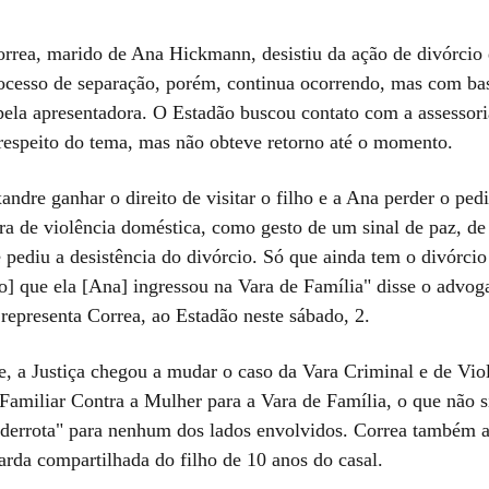
rrea, marido de Ana Hickmann, desistiu da ação de divórcio 
rocesso de separação, porém, continua ocorrendo, mas com b
pela apresentadora. O Estadão buscou contato com a assessor
espeito do tema, mas não obteve retorno até o momento.
ndre ganhar o direito de visitar o filho e a Ana perder o pedi
ra de violência doméstica, como gesto de um sinal de paz, de 
 pediu a desistência do divórcio. Só que ainda tem o divórcio
[o] que ela [Ana] ingressou na Vara de Família" disse o advo
representa Correa, ao Estadão neste sábado, 2.
, a Justiça chegou a mudar o caso da Vara Criminal e de Vio
Familiar Contra a Mulher para a Vara de Família, o que não s
 "derrota" para nenhum dos lados envolvidos. Correa também 
uarda compartilhada do filho de 10 anos do casal.