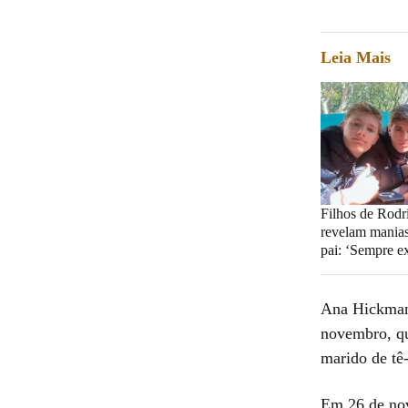
Leia Mais
Filhos de Rodr
revelam manias
pai: ‘Sempre e
Ana Hickmann
novembro, qu
marido de tê
Em 26 de nov