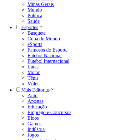
Minas Gerais
Mundo
Política
Saúde
Esportes
Basquete
Copa do Mundo
eSports
Famosos do Esporte
Futebol Nacional
Futebol Internacional
Lutas
Motor
Tênis
Vôlei
Mais Editorias
Auto
Apostas
Educação
Emprego e Concursos
Eloos
Games
Indústria
Jogos