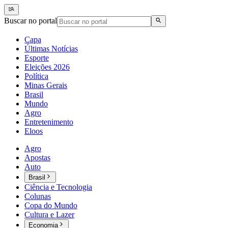
Buscar no portal
Capa
Últimas Notícias
Esporte
Eleições 2026
Política
Minas Gerais
Brasil
Mundo
Agro
Entretenimento
Eloos
Agro
Apostas
Auto
Brasil
Ciência e Tecnologia
Colunas
Copa do Mundo
Cultura e Lazer
Economia