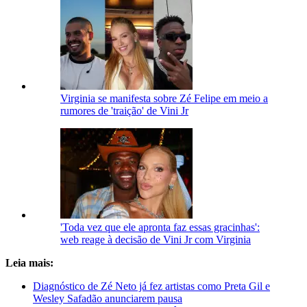
Virginia se manifesta sobre Zé Felipe em meio a
rumores de 'traição' de Vini Jr
'Toda vez que ele apronta faz essas gracinhas':
web reage à decisão de Vini Jr com Virginia
Leia mais:
Diagnóstico de Zé Neto já fez artistas como Preta Gil e
Wesley Safadão anunciarem pausa