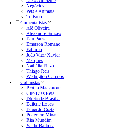
Meio Ambiente
Negócios
Pets e Animais
Turismo
Comentaristas
Alê Oliveira
Alexandre Simões
Edu Panzi
Emerson Romano
Fabrício
João Vitor Xavier
Marques
Nathália Fiuza
Thiago Reis
Wellington Campos
Colunistas
Bertha Maakaroun
Ciro Dias Reis
Direto de Brasília
Edilene Lopes
Eduardo Costa
Poder em Minas
Rita Mundim
Valdir Barbosa