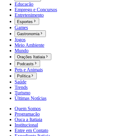
Educação
Emprego e Concursos
Entretenimento
Esportes
Games
Gastronomia
Jogos
Meio Ambiente
Mundo
Orações Itatiaia
Podcasts
Pets e Animais
Política
Saúde
Trends
Turismo
Últimas Notícias
Quem Somos
Programação
Ouça a Itatiaia
Institucional
Entre em Contato
Expediente Itatiaia