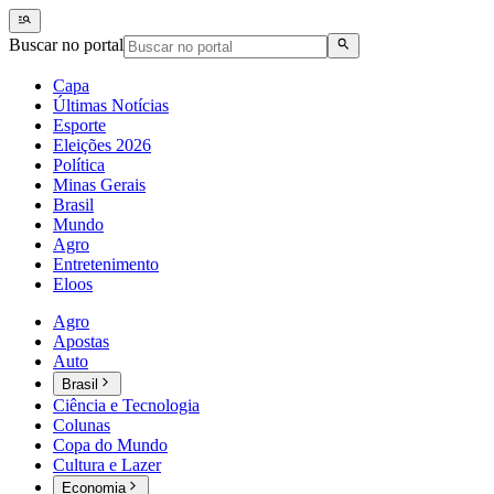
Buscar no portal
Capa
Últimas Notícias
Esporte
Eleições 2026
Política
Minas Gerais
Brasil
Mundo
Agro
Entretenimento
Eloos
Agro
Apostas
Auto
Brasil
Ciência e Tecnologia
Colunas
Copa do Mundo
Cultura e Lazer
Economia