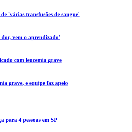
de 'várias transfusões de sangue'
a dor, vem o aprendizado'
icado com leucemia grave
ia grave, e equipe faz apelo
ça para 4 pessoas em SP