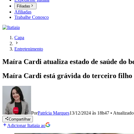
Filiadas
Afiliadas
Trabalhe Conosco
Capa
Entretenimento
Maíra Cardi atualiza estado de saúde do b
Maíra Cardi está grávida do terceiro filho
Por
Patrícia Marques
13/12/2024 às 18h47
•
Atualizad
Compartilhar
Adicionar Itatiaia ao