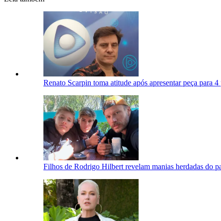
Renato Scarpin toma atitude após apresentar peça para 
Filhos de Rodrigo Hilbert revelam manias herdadas do p