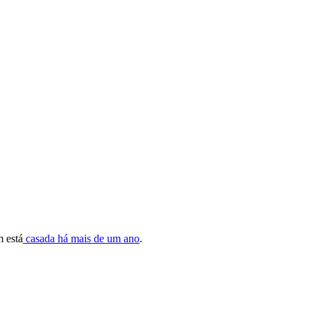
m está
casada há mais de um an
o
.