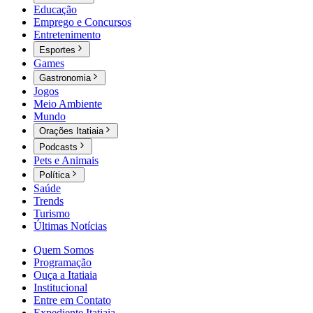
Educação
Emprego e Concursos
Entretenimento
Esportes
Games
Gastronomia
Jogos
Meio Ambiente
Mundo
Orações Itatiaia
Podcasts
Pets e Animais
Política
Saúde
Trends
Turismo
Últimas Notícias
Quem Somos
Programação
Ouça a Itatiaia
Institucional
Entre em Contato
Expediente Itatiaia