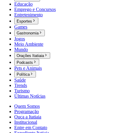
Educação
Emprego e Concursos
Entretenimento
Esportes
Games
Gastronomia
Jogos
Meio Ambiente
Mundo
Orações Itatiaia
Podcasts
Pets e Animais
Política
Saúde
Trends
Turismo
Últimas Notícias
Quem Somos
Programação
Ouça a Itatiaia
Institucional
Entre em Contato
Expediente Itatiaia