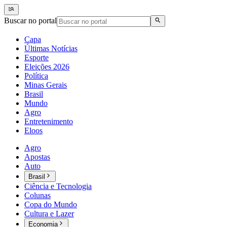
Buscar no portal
Capa
Últimas Notícias
Esporte
Eleições 2026
Política
Minas Gerais
Brasil
Mundo
Agro
Entretenimento
Eloos
Agro
Apostas
Auto
Brasil
Ciência e Tecnologia
Colunas
Copa do Mundo
Cultura e Lazer
Economia