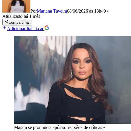
Por
Mariana Taveira
08/06/2026 às 13h49
•
Atualizado
há 1 mês
Compartilhar
Adicionar Itatiaia ao
Maiara se pronuncia após sofrer série de críticas
•