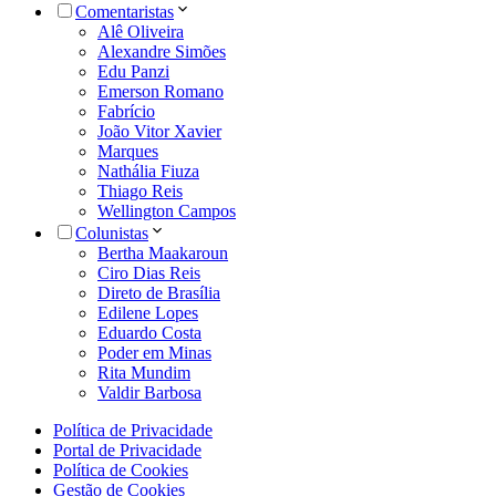
Comentaristas
Alê Oliveira
Alexandre Simões
Edu Panzi
Emerson Romano
Fabrício
João Vitor Xavier
Marques
Nathália Fiuza
Thiago Reis
Wellington Campos
Colunistas
Bertha Maakaroun
Ciro Dias Reis
Direto de Brasília
Edilene Lopes
Eduardo Costa
Poder em Minas
Rita Mundim
Valdir Barbosa
Política de Privacidade
Portal de Privacidade
Política de Cookies
Gestão de Cookies