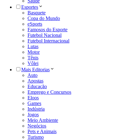
Saúde
Esportes
Basquete
Copa do Mundo
eSports
Famosos do Esporte
Futebol Nacional
Futebol Internacional
Lutas
Motor
Tênis
Vôlei
Mais Editorias
Auto
Apostas
Educação
Emprego e Concursos
Eloos
Games
Indústria
Jogos
Meio Ambiente
Negócios
Pets e Animais
Turismo