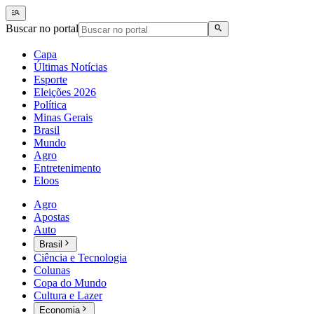
Buscar no portal
Capa
Últimas Notícias
Esporte
Eleições 2026
Política
Minas Gerais
Brasil
Mundo
Agro
Entretenimento
Eloos
Agro
Apostas
Auto
Brasil
Ciência e Tecnologia
Colunas
Copa do Mundo
Cultura e Lazer
Economia