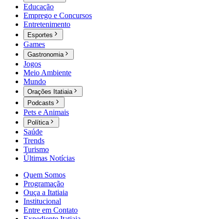
Educação
Emprego e Concursos
Entretenimento
Esportes
Games
Gastronomia
Jogos
Meio Ambiente
Mundo
Orações Itatiaia
Podcasts
Pets e Animais
Política
Saúde
Trends
Turismo
Últimas Notícias
Quem Somos
Programação
Ouça a Itatiaia
Institucional
Entre em Contato
Expediente Itatiaia