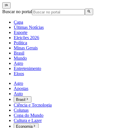
Buscar no portal
Capa
Últimas Notícias
Esporte
Eleições 2026
Política
Minas Gerais
Brasil
Mundo
Agro
Entretenimento
Eloos
Agro
Apostas
Auto
Brasil
Ciência e Tecnologia
Colunas
Copa do Mundo
Cultura e Lazer
Economia