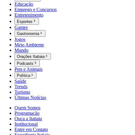
Educação
Emprego e Concursos
Entretenimento
Esportes
Games
Gastronomia
Jogos
Meio Ambiente
Mundo
Orações Itatiaia
Podcasts
Pets e Animais
Política
Saúde
Trends
Turismo
Últimas Notícias
Quem Somos
Programação
Ouça a Itatiaia
Institucional
Entre em Contato
Expediente Itatiaia