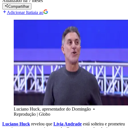
Atualizado
há 7 meses
Compartilhar
Adicionar Itatiaia ao
Luciano Huck, apresentador do Domingão
•
Reprodução | Globo
Luciano Huck
revelou que
Lívia Andrade
está solteira e prometeu