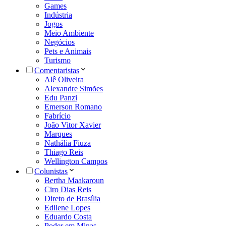
Games
Indústria
Jogos
Meio Ambiente
Negócios
Pets e Animais
Turismo
Comentaristas
Alê Oliveira
Alexandre Simões
Edu Panzi
Emerson Romano
Fabrício
João Vitor Xavier
Marques
Nathália Fiuza
Thiago Reis
Wellington Campos
Colunistas
Bertha Maakaroun
Ciro Dias Reis
Direto de Brasília
Edilene Lopes
Eduardo Costa
Poder em Minas