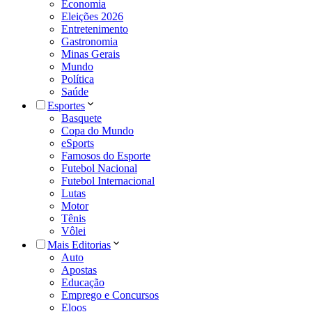
Economia
Eleições 2026
Entretenimento
Gastronomia
Minas Gerais
Mundo
Política
Saúde
Esportes
Basquete
Copa do Mundo
eSports
Famosos do Esporte
Futebol Nacional
Futebol Internacional
Lutas
Motor
Tênis
Vôlei
Mais Editorias
Auto
Apostas
Educação
Emprego e Concursos
Eloos