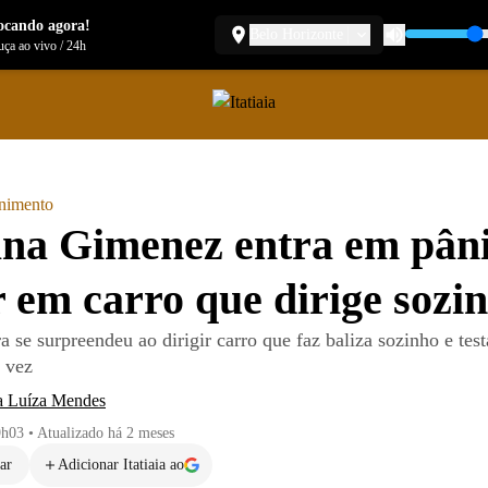
ocando agora!
Belo Horizonte
ça ao vivo
/
24h
enimento
na Gimenez entra em pâni
 em carro que dirige sozi
 se surpreendeu ao dirigir carro que faz baliza sozinho e test
a vez
a Luíza Mendes
9h03
•
Atualizado
há 2 meses
ar
Adicionar Itatiaia ao