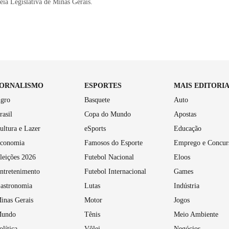
ia Legislativa de Minas Gerais.
JORNALISMO
ESPORTES
MAIS EDITORI
gro
Basquete
Auto
rasil
Copa do Mundo
Apostas
ultura e Lazer
eSports
Educação
conomia
Famosos do Esporte
Emprego e Concur
leições 2026
Futebol Nacional
Eloos
ntretenimento
Futebol Internacional
Games
astronomia
Lutas
Indústria
inas Gerais
Motor
Jogos
undo
Tênis
Meio Ambiente
olítica
Vôlei
Negócios