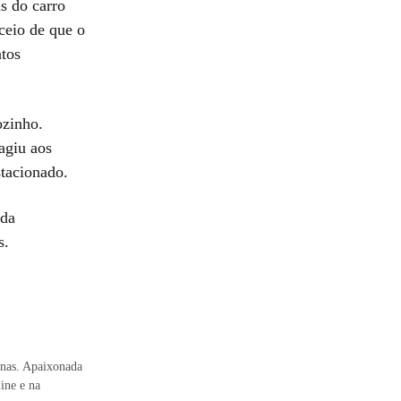
s do carro
ceio de que o
tos
ozinho.
agiu aos
stacionado.
 da
s.
inas. Apaixonada
ine e na