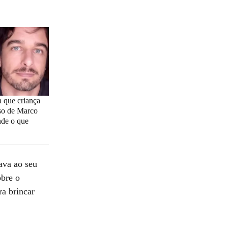
 que criança
so de Marco
nde o que
ava ao seu
bre o
a brincar