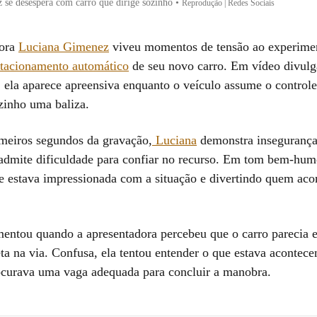
se desespera com carro que dirige sozinho
•
Reprodução | Redes Sociais
dora
Luciana Gimenez
viveu momentos de tensão ao experime
stacionamento automático
de seu novo carro. Em vídeo divulg
, ela aparece apreensiva enquanto o veículo assume o controle
ozinho uma baliza.
meiros segundos da gravação,
Luciana
demonstra insegurança
 admite dificuldade para confiar no recurso. Em tom bem-hum
 estava impressionada com a situação e divertindo quem ac
mentou quando a apresentadora percebeu que o carro parecia e
eta na via. Confusa, ela tentou entender o que estava acontec
ocurava uma vaga adequada para concluir a manobra.