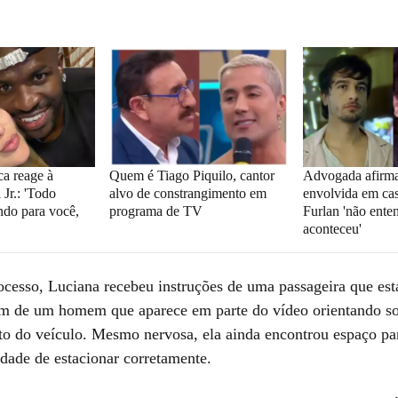
ca reage à
Quem é Tiago Piquilo, cantor
Advogada afirma
 Jr.: 'Todo
alvo de constrangimento em
envolvida em ca
do para você,
programa de TV
Furlan 'não ente
aconteceu'
ocesso, Luciana recebeu instruções de uma passageira que est
m de um homem que aparece em parte do vídeo orientando so
o do veículo. Mesmo nervosa, ela ainda encontrou espaço par
ldade de estacionar corretamente.