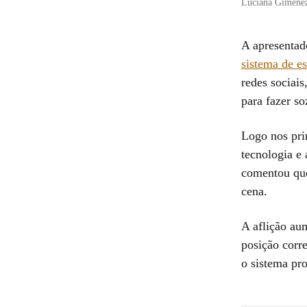
Luciana Gimenez 
A apresenta
sistema de e
redes sociais
para fazer s
Logo nos pri
tecnologia e
comentou que
cena.
A aflição au
posição corr
o sistema pr