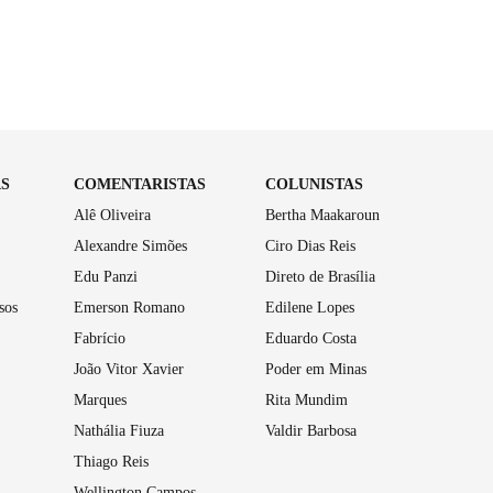
AS
COMENTARISTAS
COLUNISTAS
Alê Oliveira
Bertha Maakaroun
Alexandre Simões
Ciro Dias Reis
Edu Panzi
Direto de Brasília
sos
Emerson Romano
Edilene Lopes
Fabrício
Eduardo Costa
João Vitor Xavier
Poder em Minas
Marques
Rita Mundim
Nathália Fiuza
Valdir Barbosa
Thiago Reis
Wellington Campos