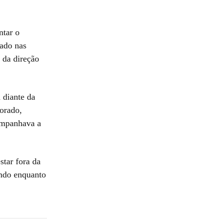
ntar o
ado nas
 da direção
 diante da
orado,
ompanhava a
star fora da
endo enquanto