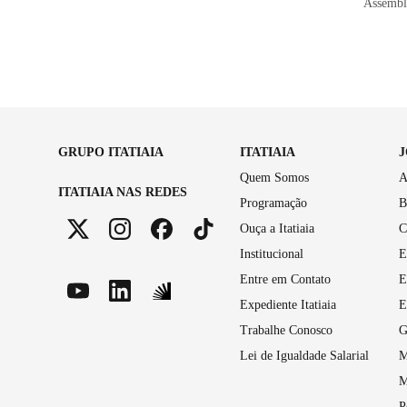
Assemble
GRUPO ITATIAIA
ITATIAIA
Quem Somos
A
ITATIAIA NAS REDES
Programação
B
Ouça a Itatiaia
C
Institucional
E
Entre em Contato
E
Expediente Itatiaia
E
Trabalhe Conosco
G
Lei de Igualdade Salarial
M
M
P