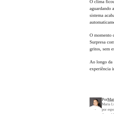
O clima fico
aguardando a
sistema acab
automaticame
O momento de
Surpresa com
gritos, sem 
Ao longo da 
experiência 
Por
Mar
Maria Lu
por espo