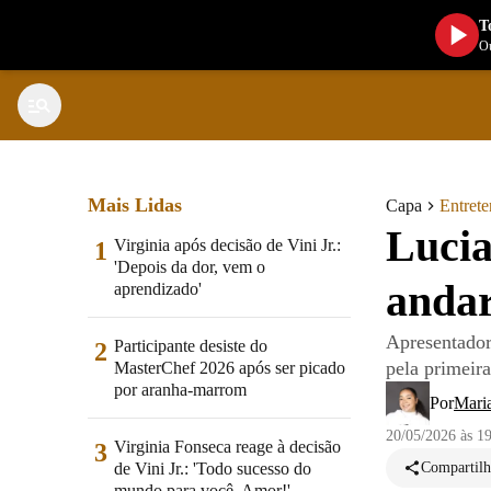
T
Ou
Mais Lidas
Capa
Entret
Lucia
Virginia após decisão de Vini Jr.:
1
'Depois da dor, vem o
andar
aprendizado'
Apresentadora
Participante desiste do
2
pela primeir
MasterChef 2026 após ser picado
por aranha-marrom
Por
Mari
20/05/2026 às 1
Virginia Fonseca reage à decisão
3
de Vini Jr.: 'Todo sucesso do
Compartilh
mundo para você, Amor!'