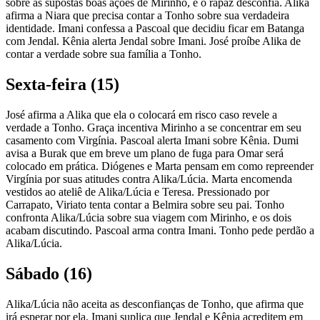
sobre as supostas boas ações de Mirinho, e o rapaz desconfia. Alika
afirma a Niara que precisa contar a Tonho sobre sua verdadeira
identidade. Imani confessa a Pascoal que decidiu ficar em Batanga
com Jendal. Kênia alerta Jendal sobre Imani. José proíbe Alika de
contar a verdade sobre sua família a Tonho.
Sexta-feira (15)
José afirma a Alika que ela o colocará em risco caso revele a
verdade a Tonho. Graça incentiva Mirinho a se concentrar em seu
casamento com Virgínia. Pascoal alerta Imani sobre Kênia. Dumi
avisa a Burak que em breve um plano de fuga para Omar será
colocado em prática. Diógenes e Marta pensam em como repreender
Virgínia por suas atitudes contra Alika/Lúcia. Marta encomenda
vestidos ao ateliê de Alika/Lúcia e Teresa. Pressionado por
Carrapato, Viriato tenta contar a Belmira sobre seu pai. Tonho
confronta Alika/Lúcia sobre sua viagem com Mirinho, e os dois
acabam discutindo. Pascoal arma contra Imani. Tonho pede perdão a
Alika/Lúcia.
Sábado (16)
Alika/Lúcia não aceita as desconfianças de Tonho, que afirma que
irá esperar por ela. Imani suplica que Jendal e Kênia acreditem em