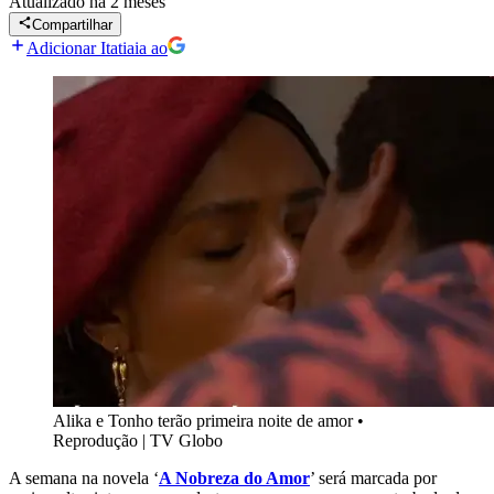
Atualizado
há 2 meses
Compartilhar
Adicionar Itatiaia ao
Alika e Tonho terão primeira noite de amor
•
Reprodução | TV Globo
A semana na novela ‘
A Nobreza do Amor
’ será marcada por