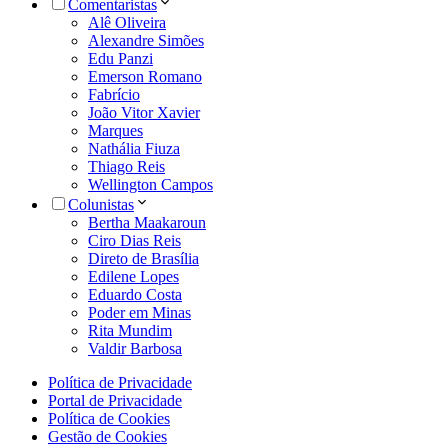
Comentaristas
Alê Oliveira
Alexandre Simões
Edu Panzi
Emerson Romano
Fabrício
João Vitor Xavier
Marques
Nathália Fiuza
Thiago Reis
Wellington Campos
Colunistas
Bertha Maakaroun
Ciro Dias Reis
Direto de Brasília
Edilene Lopes
Eduardo Costa
Poder em Minas
Rita Mundim
Valdir Barbosa
Política de Privacidade
Portal de Privacidade
Política de Cookies
Gestão de Cookies