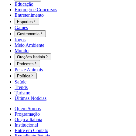
Educação
Emprego e Concursos
Entretenimento
Esportes
Games
Gastronomia
Jogos
Meio Ambiente
Mundo
Orações Itatiaia
Podcasts
Pets e Animais
Política
Saúde
Trends
Turismo
Últimas Notícias
Quem Somos
Programação
Ouça a Itatiaia
Institucional
Entre em Contato
Expediente Itatiaia