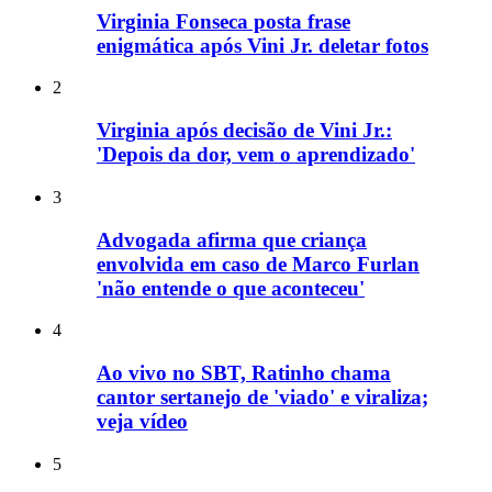
Virginia Fonseca posta frase
enigmática após Vini Jr. deletar fotos
2
Virginia após decisão de Vini Jr.:
'Depois da dor, vem o aprendizado'
3
Advogada afirma que criança
envolvida em caso de Marco Furlan
'não entende o que aconteceu'
4
Ao vivo no SBT, Ratinho chama
cantor sertanejo de 'viado' e viraliza;
veja vídeo
5