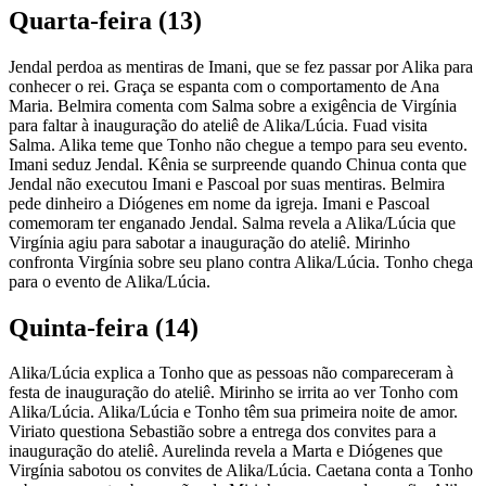
Quarta-feira (13)
Jendal perdoa as mentiras de Imani, que se fez passar por Alika para
conhecer o rei. Graça se espanta com o comportamento de Ana
Maria. Belmira comenta com Salma sobre a exigência de Virgínia
para faltar à inauguração do ateliê de Alika/Lúcia. Fuad visita
Salma. Alika teme que Tonho não chegue a tempo para seu evento.
Imani seduz Jendal. Kênia se surpreende quando Chinua conta que
Jendal não executou Imani e Pascoal por suas mentiras. Belmira
pede dinheiro a Diógenes em nome da igreja. Imani e Pascoal
comemoram ter enganado Jendal. Salma revela a Alika/Lúcia que
Virgínia agiu para sabotar a inauguração do ateliê. Mirinho
confronta Virgínia sobre seu plano contra Alika/Lúcia. Tonho chega
para o evento de Alika/Lúcia.
Quinta-feira (14)
Alika/Lúcia explica a Tonho que as pessoas não compareceram à
festa de inauguração do ateliê. Mirinho se irrita ao ver Tonho com
Alika/Lúcia. Alika/Lúcia e Tonho têm sua primeira noite de amor.
Viriato questiona Sebastião sobre a entrega dos convites para a
inauguração do ateliê. Aurelinda revela a Marta e Diógenes que
Virgínia sabotou os convites de Alika/Lúcia. Caetana conta a Tonho