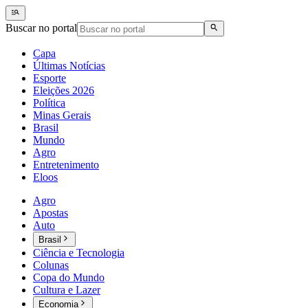
Buscar no portal
Capa
Últimas Notícias
Esporte
Eleições 2026
Política
Minas Gerais
Brasil
Mundo
Agro
Entretenimento
Eloos
Agro
Apostas
Auto
Brasil
Ciência e Tecnologia
Colunas
Copa do Mundo
Cultura e Lazer
Economia