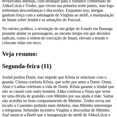
reviravoltas intensas, com destaque para o romance conturbado de
Alika/Lúcia e Tonho, que vivem sua primeira noite juntos, mas logo
enfrentam desconfianças e discussões. Enquanto isso, intrigas
ganham força com a sabotagem de Virgínia ao ateliê, a manipulação
de Imani sobre Jendal e as armações de Pascoal.
No núcleo político, a revelação de um golpe de Estado em Batanga
promete abalar os personagens, ao mesmo tempo em que decisões
radicais, como a ordem de execução de Imani, elevam a tensão e
colocam vidas em risco.
Veja resumo:
Segunda-feira (11)
Jendal perdoa Dumi, mas impede que Kênia se relacione com o
guarda. Chinua conforta Kênia, que sofre por amor a Dumi. Omar,
Akin e Ladisa celebram a vida de Dumi. Kênia garante a Jendal que
não se casará com outro homem. Alika confessa a Niara que sente
ter uma dívida de gratidão com Mirinho por sua ajuda à mãe. Salma
não acredita no bom comportamento de Mirinho. Tonho envia um
recado a Casemiro pedindo mais dinheiro, mas Mirinho interrompe
o telegrama. Sebastião incentiva Virgínia a desconfiar de Mirinho.
José anuncia a Bartô que a inauguração do ateliê de Alika/Lúcia e