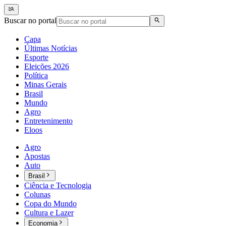
Buscar no portal
Capa
Últimas Notícias
Esporte
Eleições 2026
Política
Minas Gerais
Brasil
Mundo
Agro
Entretenimento
Eloos
Agro
Apostas
Auto
Brasil
Ciência e Tecnologia
Colunas
Copa do Mundo
Cultura e Lazer
Economia