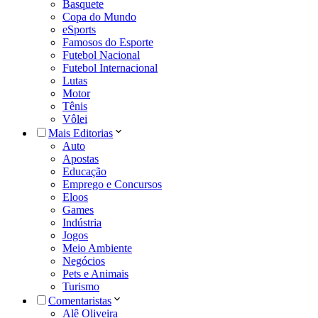
Basquete
Copa do Mundo
eSports
Famosos do Esporte
Futebol Nacional
Futebol Internacional
Lutas
Motor
Tênis
Vôlei
Mais Editorias
Auto
Apostas
Educação
Emprego e Concursos
Eloos
Games
Indústria
Jogos
Meio Ambiente
Negócios
Pets e Animais
Turismo
Comentaristas
Alê Oliveira