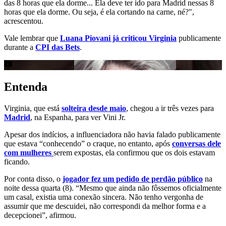
das 8 horas que ela dorme... Ela deve ter ido para Madrid nessas 8
horas que ela dorme. Ou seja, é ela cortando na carne, né?",
acrescentou.
Vale lembrar que
Luana Piovani já criticou Virginia
publicamente
durante a
CPI das Bets
.
Entenda
Virginia, que está
solteira desde maio
, chegou a ir três vezes para
Madrid
, na Espanha, para ver Vini Jr.
Apesar dos indícios, a influenciadora não havia falado publicamente
que estava “conhecendo” o craque, no entanto, após
conversas dele
com mulheres
serem expostas, ela confirmou que os dois estavam
ficando.
Por conta disso, o
jogador fez um pedido de perdão público
na
noite dessa quarta (8). “Mesmo que ainda não fôssemos oficialmente
um casal, existia uma conexão sincera. Não tenho vergonha de
assumir que me descuidei, não correspondi da melhor forma e a
decepcionei”, afirmou.