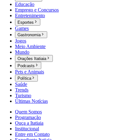
Educação
Emprego e Concursos
Entretenimento
Esportes
Games
Gastronomia
Jogos
Meio Ambiente
Mundo
Orações Itatiaia
Podcasts
Pets e Animais
Política
Saúde
Trends
Turismo
Últimas Notícias
Quem Somos
Programação
Ouça a Itatiaia
Institucional
Entre em Contato
Expediente Itatiaia