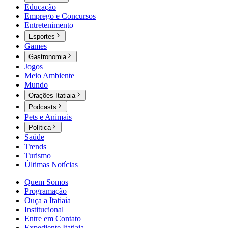
Educação
Emprego e Concursos
Entretenimento
Esportes
Games
Gastronomia
Jogos
Meio Ambiente
Mundo
Orações Itatiaia
Podcasts
Pets e Animais
Política
Saúde
Trends
Turismo
Últimas Notícias
Quem Somos
Programação
Ouça a Itatiaia
Institucional
Entre em Contato
Expediente Itatiaia