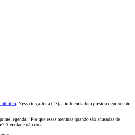
chthofen
. Nessa terça-feira (13), a influenciadora prestou depoimento
inte legenda: "Por que essas meninas quando são acusadas de
te? A verdade não rima".
jogos.