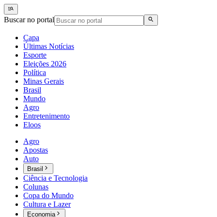
Buscar no portal
Capa
Últimas Notícias
Esporte
Eleições 2026
Política
Minas Gerais
Brasil
Mundo
Agro
Entretenimento
Eloos
Agro
Apostas
Auto
Brasil
Ciência e Tecnologia
Colunas
Copa do Mundo
Cultura e Lazer
Economia