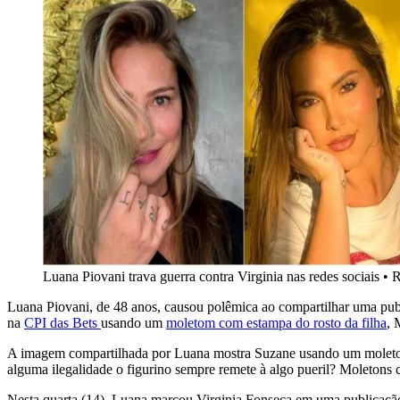
Luana Piovani trava guerra contra Virginia nas redes sociais
•
R
Luana Piovani, de 48 anos, causou polêmica ao compartilhar uma pub
na
CPI das Bets
usando um
moletom com estampa do rosto da filha
, 
A imagem compartilhada por Luana mostra Suzane usando um moletom
alguma ilegalidade o figurino sempre remete à algo pueril? Moletons 
Nesta quarta (14), Luana marcou Virginia Fonseca em uma publicação