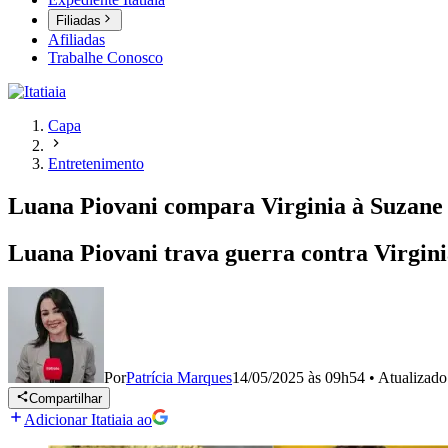
Filiadas
Afiliadas
Trabalhe Conosco
Capa
Entretenimento
Luana Piovani compara Virginia à Suzane 
Luana Piovani trava guerra contra Virginia
Por
Patrícia Marques
14/05/2025 às 09h54
•
Atualizad
Compartilhar
Adicionar Itatiaia ao