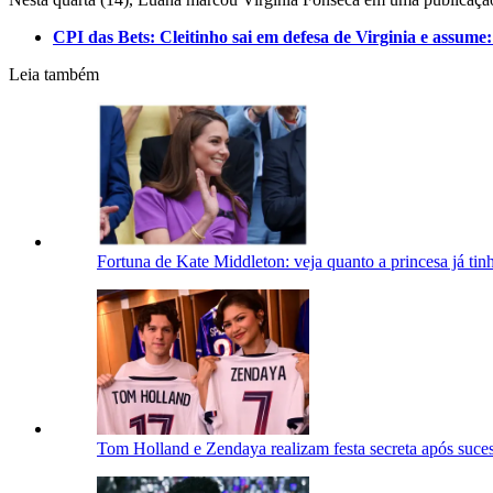
CPI das Bets: Cleitinho sai em defesa de Virginia e assume:
Leia também
Fortuna de Kate Middleton: veja quanto a princesa já tinh
Tom Holland e Zendaya realizam festa secreta após suc