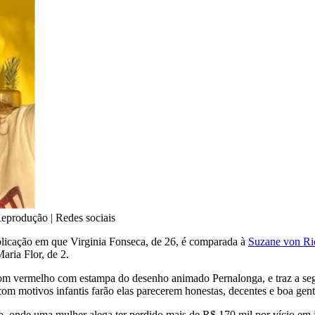
eprodução | Redes sociais
licação em que Virginia Fonseca, de 26, é comparada à
Suzane von Ri
Maria Flor, de 2.
 vermelho com estampa do desenho animado Pernalonga, e traz a segu
com motivos infantis farão elas parecerem honestas, decentes e boa gen
, onde uma mulher alega ter perdido mais de R$ 170 mil por vício em 