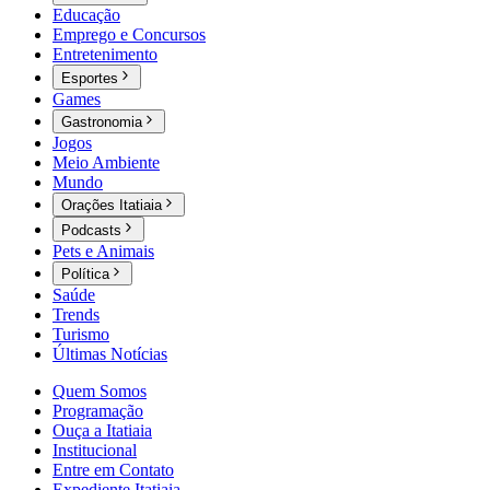
Educação
Emprego e Concursos
Entretenimento
Esportes
Games
Gastronomia
Jogos
Meio Ambiente
Mundo
Orações Itatiaia
Podcasts
Pets e Animais
Política
Saúde
Trends
Turismo
Últimas Notícias
Quem Somos
Programação
Ouça a Itatiaia
Institucional
Entre em Contato
Expediente Itatiaia