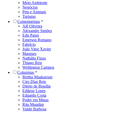
Meio Ambiente
Negócios
Pets e Animais
Turismo
Comentaristas
Alê Oliveira
Alexandre Simões
Edu Panzi
Emerson Romano
Fabrício
João Vitor Xavier
Marques
Nathália Fiuza
Thiago Reis
Wellington Campos
Colunistas
Bertha Maakaroun
Ciro Dias Reis
Direto de Brasília
Edilene Lopes
Eduardo Costa
Poder em Minas
Rita Mundim
Valdir Barbosa