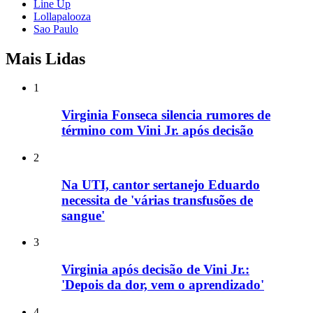
Line Up
Lollapalooza
Sao Paulo
Mais Lidas
1
Virginia Fonseca silencia rumores de
término com Vini Jr. após decisão
2
Na UTI, cantor sertanejo Eduardo
necessita de 'várias transfusões de
sangue'
3
Virginia após decisão de Vini Jr.:
'Depois da dor, vem o aprendizado'
4