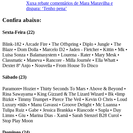
Xuxa rebate comentários de Mara Maravilha e
dispara: ‘Tenho pena’
Confira abaixo:
Sexta-Feira (22)
Blink-182 • Arcade Fire • The Offspring • Diplo • Jungle • The
Blaze • Dom Dolla • Marcelo D2 • Jaden - Fletcher • Kittin • Mk •
Luisa Sonza • Balamasystem • Lourena - Rater • Mary Mesk •
Classmatic • Maneva • Rancore - Milla Journée • Ella Whatt •
Dexter 8º Anjo • Nouvella • From House To Disco
Sábado (23)
Paramore• Hozier • Thirty Seconds To Mars • Above & Beyond •
Rina Sawayama • King Gizzard & The Lizard Wizard • Bk •limp
Bizkit • Timmy Trumpet • Pierce The Veil • Kevin O Chris • Loud
Luxury •titãs • Manu Gavassi • Groove Delight • Mc Luanna •
Tulipa Ruiz • Gabe • Jessica Brankka • Riascode • Supla • Day
Limns • Giu • Marina Dias - Xamã • Sarah Stenzel B28 Curol •
Stop Play Moon
Domingo (24)