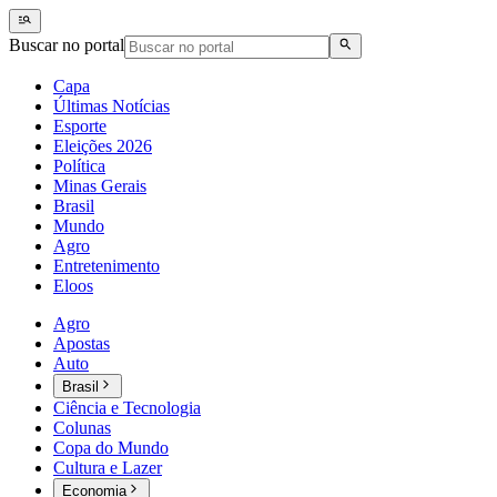
Buscar no portal
Capa
Últimas Notícias
Esporte
Eleições 2026
Política
Minas Gerais
Brasil
Mundo
Agro
Entretenimento
Eloos
Agro
Apostas
Auto
Brasil
Ciência e Tecnologia
Colunas
Copa do Mundo
Cultura e Lazer
Economia