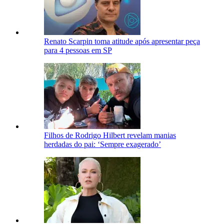
Renato Scarpin toma atitude após apresentar peça
para 4 pessoas em SP
Filhos de Rodrigo Hilbert revelam manias
herdadas do pai: ‘Sempre exagerado’