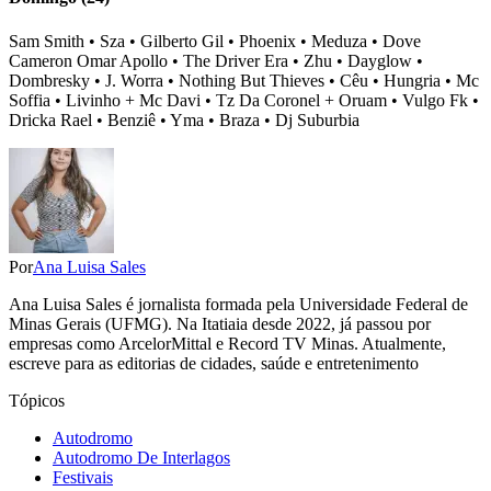
Sam Smith • Sza • Gilberto Gil • Phoenix • Meduza • Dove
Cameron Omar Apollo • The Driver Era • Zhu • Dayglow •
Dombresky • J. Worra • Nothing But Thieves • Cêu • Hungria • Mc
Soffia • Livinho + Mc Davi • Tz Da Coronel + Oruam • Vulgo Fk •
Dricka Rael • Benziê • Yma • Braza • Dj Suburbia
Por
Ana Luisa Sales
Ana Luisa Sales é jornalista formada pela Universidade Federal de
Minas Gerais (UFMG). Na Itatiaia desde 2022, já passou por
empresas como ArcelorMittal e Record TV Minas. Atualmente,
escreve para as editorias de cidades, saúde e entretenimento
Tópicos
Autodromo
Autodromo De Interlagos
Festivais