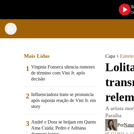
T
Ou
Mais Lidas
Capa
Entret
Lolit
Virginia Fonseca silencia rumores
1
de término com Vini Jr. após
trans
decisão
rele
Influenciadora trans se pronuncia
2
após suposta reação de Vini Jr. em
story
A artista mo
Paraíba
André e Dora se beijam em Quem
3
Por
Nata
Ama Cuida; Pedro e Adriana
dormem juntos
05/11/2023 às 1