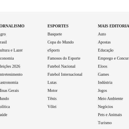
JORNALISMO
ESPORTES
MAIS EDITORI
gro
Basquete
Auto
rasil
Copa do Mundo
Apostas
ultura e Lazer
eSports
Educação
conomia
Famosos do Esporte
Emprego e Concur
leições 2026
Futebol Nacional
Eloos
ntretenimento
Futebol Internacional
Games
astronomia
Lutas
Indústria
inas Gerais
Motor
Jogos
undo
Tênis
Meio Ambiente
olítica
Vôlei
Negócios
aúde
Pets e Animais
Turismo