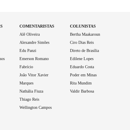
AS
COMENTARISTAS
COLUNISTAS
Alê Oliveira
Bertha Maakaroun
Alexandre Simões
Ciro Dias Reis
Edu Panzi
Direto de Brasília
sos
Emerson Romano
Edilene Lopes
Fabrício
Eduardo Costa
João Vitor Xavier
Poder em Minas
Marques
Rita Mundim
Nathália Fiuza
Valdir Barbosa
Thiago Reis
Wellington Campos