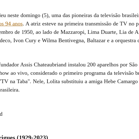
eu neste domingo (5), uma das pioneiras da televisão brasilei
os 94 anos
. A atriz esteve na primeira transmissão de TV no p
embro de 1950, ao lado de Mazzaropi, Lima Duarte, Lia de A
eco, Ivon Cury e Wilma Bentivegna, Baltazar e a orquestra
fundador Assis Chateaubriand instalou 200 aparelhos por São 
how ao vivo, considerado o primeiro programa da televisão br
TV na Taba". Nele, Lolita substituiu a amiga Hebe Camargo 
asileira.
d
rigues (1929-2023)