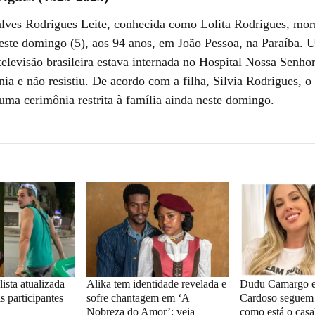
lves Rodrigues Leite, conhecida como Lolita Rodrigues, mor
ste domingo (5), aos 94 anos, em João Pessoa, na Paraíba. 
televisão brasileira estava internada no Hospital Nossa Senho
a e não resistiu. De acordo com a filha, Silvia Rodrigues, o
ma cerimônia restrita à família ainda neste domingo.
ista atualizada
Alika tem identidade revelada e
Dudu Camargo e
s participantes
sofre chantagem em ‘A
Cardoso seguem 
Nobreza do Amor’; veja
como está o cas