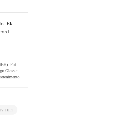
lo. Ela
cord.
niBH). Foi
ugo Gloss e
tretenimento.
TV TUPI