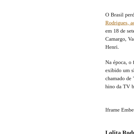
O Brasil perd
Rodrigues, a
em 18 de set
Camargo, Vad
Henri.
Na época, o 
exibido um s
chamado de "
hino da TV br
Iframe Embe
Lolita Rod