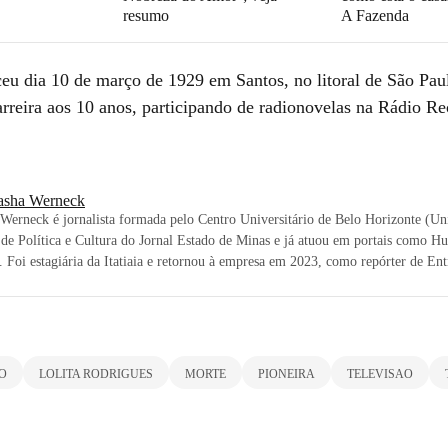
resumo
A Fazenda
ceu dia 10 de março de 1929 em Santos, no litoral de São Pau
rreira aos 10 anos, participando de radionovelas na Rádio Re
asha Werneck
Werneck é jornalista formada pelo Centro Universitário de Belo Horizonte (U
 de Política e Cultura do Jornal Estado de Minas e já atuou em portais como H
 Foi estagiária da Itatiaia e retornou à empresa em 2023, como repórter de En
O
LOLITA RODRIGUES
MORTE
PIONEIRA
TELEVISAO