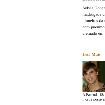
Sylvia Gonça
madrugada de
pioneiras da 
com pneumoni
cremado em u
Leia Mais
A Fazenda 18: l
mostra possívei