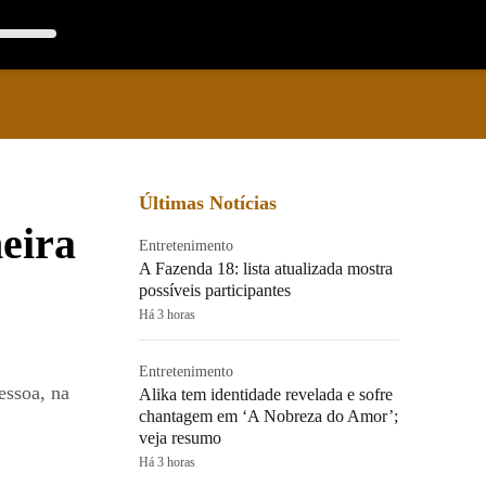
Últimas Notícias
eira
Entretenimento
A Fazenda 18: lista atualizada mostra
possíveis participantes
Há 3 horas
Entretenimento
essoa, na
Alika tem identidade revelada e sofre
chantagem em ‘A Nobreza do Amor’;
veja resumo
Há 3 horas