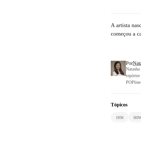
A artista nas
começou a ca
Por
Nat
Natasha 
repórter
POPline.
Tópicos
1950
HIN