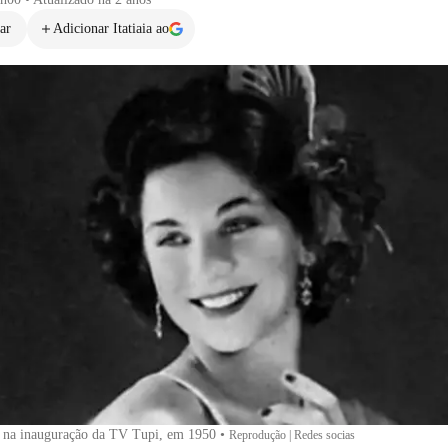
ar
Adicionar Itatiaia ao
s na inauguração da TV Tupi, em 1950
•
Reprodução | Redes socias