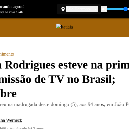
ocando agora!
Belo Horizonte
ça ao vivo
/
24h
enimento
a Rodrigues esteve na prim
missão de TV no Brasil;
mbre
rreu na madrugada deste domingo (5), aos 94 anos, em João P
sha Werneck
2h00
•
Atualizado
há 2 anos