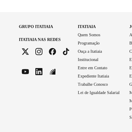
GRUPO ITATIAIA
ITATIAIA
Quem Somos
A
ITATIAIA NAS REDES
Programação
B
Ouça a Itatiaia
C
Institucional
E
Entre em Contato
E
Expediente Itatiaia
E
Trabalhe Conosco
G
Lei de Igualdade Salarial
M
M
P
S