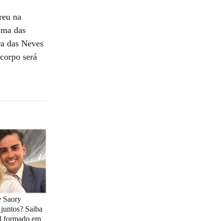
reu na
Uma das
ra das Neves
 corpo será
 Saory
juntos? Saiba
al formado em