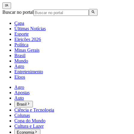
Buscar no portal
Capa
Últimas Notícias
Esporte
Eleições 2026
Política
Minas Gerais
Brasil
Mundo
Agro
Entretenimento
Eloos
Agro
Apostas
Auto
Brasil
Ciência e Tecnologia
Colunas
Copa do Mundo
Cultura e Lazer
Economia