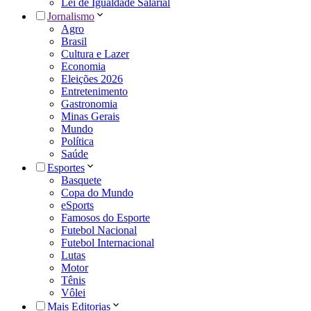
Lei de Igualdade Salarial
Jornalismo
Agro
Brasil
Cultura e Lazer
Economia
Eleições 2026
Entretenimento
Gastronomia
Minas Gerais
Mundo
Política
Saúde
Esportes
Basquete
Copa do Mundo
eSports
Famosos do Esporte
Futebol Nacional
Futebol Internacional
Lutas
Motor
Tênis
Vôlei
Mais Editorias