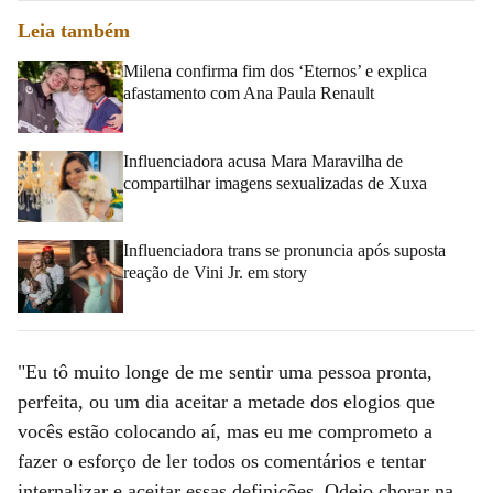
Leia também
Milena confirma fim dos ‘Eternos’ e explica
afastamento com Ana Paula Renault
Influenciadora acusa Mara Maravilha de
compartilhar imagens sexualizadas de Xuxa
Leticia e
Juliano
Influenciadora trans se pronuncia após suposta
Cazarré e
reação de Vini Jr. em story
os filhos
Vicente,
Inácio,
"Eu tô muito longe de me sentir uma pessoa pronta,
Gaspar,
perfeita, ou um dia aceitar a metade dos elogios que
Maria
vocês estão colocando aí, mas eu me comprometo a
Madalena,
fazer o esforço de ler todos os comentários e tentar
Maria
internalizar e aceitar essas definições. Odeio chorar na