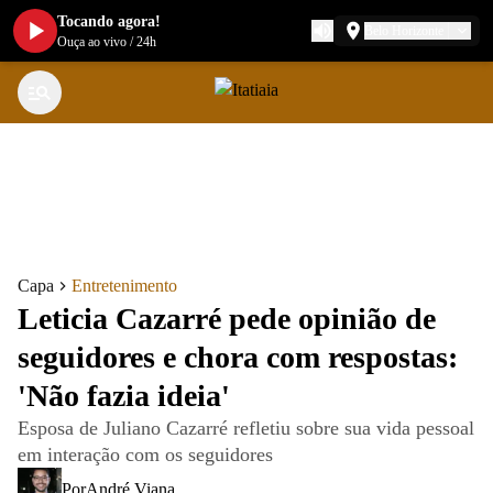
Tocando agora!
Belo Horizonte
Ouça ao vivo
/
24h
Capa
Entretenimento
Leticia Cazarré pede opinião de
seguidores e chora com respostas:
'Não fazia ideia'
Esposa de Juliano Cazarré refletiu sobre sua vida pessoal
em interação com os seguidores
Por
André Viana