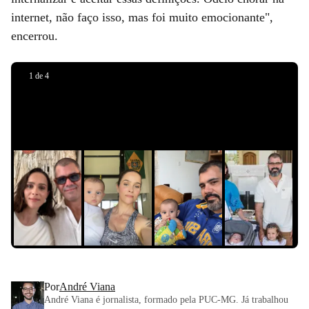
Guilhermina
internet, não faço isso, mas foi muito emocionante",
e Estêvão
encerrou.
•
Redes
Sociais |
1
de
4
Reprodução
Anúncio
Reprodução/Instagram
aqui
Reprodução/Instagra,
Slide 1 de 0
Por
André Viana
André Viana é jornalista, formado pela PUC-MG. Já trabalhou