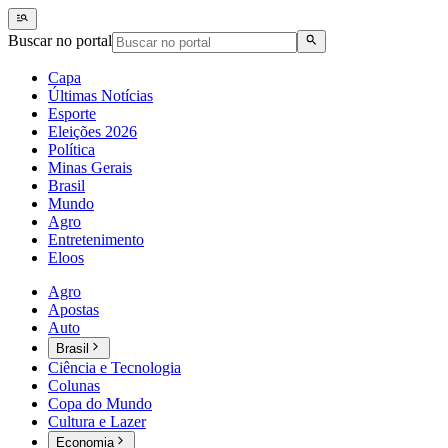
Buscar no portal
Capa
Últimas Notícias
Esporte
Eleições 2026
Política
Minas Gerais
Brasil
Mundo
Agro
Entretenimento
Eloos
Agro
Apostas
Auto
Brasil
Ciência e Tecnologia
Colunas
Copa do Mundo
Cultura e Lazer
Economia