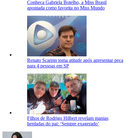
Conheça Gabriela Botelho, a Miss Brasil
apontada como favorita no Miss Mundo
Renato Scarpin toma atitude após apresentar peça
para 4 pessoas em SP
Filhos de Rodrigo Hilbert revelam manias
herdadas do pai: ‘Sempre exagerado’