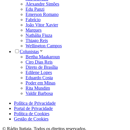
Alexandre Simões
Edu Panzi
Emerson Romano
Fabrício
João Vitor Xavier
Marques
Nathália Fiuza
Thiago Reis
Wellington Campos
Colunistas
Bertha Maakaroun
Ciro Dias Reis
Direto de Brasília
Edilene Lopes
Eduardo Costa
Poder em Minas
Rita Mundim
Valdir Barbosa
Política de Privacidade
Portal de Privacidade
Política de Cookies
Gestão de Cookies
© Rádio Itatiaia. Todos os direitos reservados.