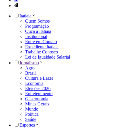
Itatiaia
Quem Somos
Programação
Ouça a Itatiaia
Institucional
Entre em Contato
Expediente Itatiaia
Trabalhe Conosco
Lei de Igualdade Salarial
Jornalismo
Agro
Brasil
Cultura e Lazer
Economia
Eleições 2026
Entretenimento
Gastronomia
Minas Gerais
Mundo
Política
Saúde
Esportes