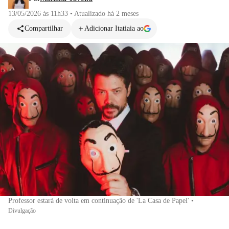
13/05/2026 às 11h33
•
Atualizado
há 2 meses
Compartilhar
Adicionar Itatiaia ao
Professor estará de volta em continuação de 'La Casa de Papel'
•
Divulgação