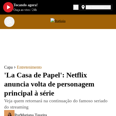
Tocando agora!
Belo Horizonte
Ouça ao vivo
/
24h
Capa
Entretenimento
'La Casa de Papel': Netflix
anuncia volta de personagem
principal à série
Veja quem retornará na continuação do famoso seriado
do streaming
Por
Mariana Taveira