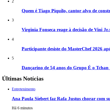
2
Quem é Tiago Piquilo, cantor alvo de con
3
Virginia Fonseca reage à decisão de Vini Jr
4
Participante desiste do MasterChef 2026 a
5
Dançarino de 54 anos do Grupo É o Tchan 
Últimas Notícias
Entretenimento
Ana Paula Siebert faz Rafa Justus chorar com su
Há 6 minutos