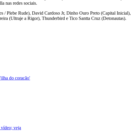
a nas redes sociais.
 / Plebe Rude), David Cardoso Jr, Dinho Ouro Preto (Capital Inicial
ira (Ultraje a Rigor), Thunderbird e Tico Santta Cruz (Detonautas).
Filha do coração'
vídeo; veja