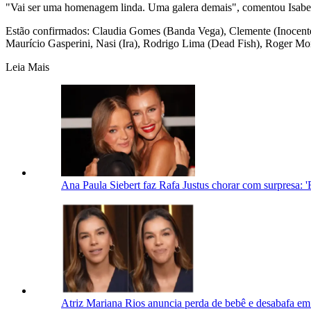
"Vai ser uma homenagem linda. Uma galera demais", comentou Isabell
Estão confirmados: Claudia Gomes (Banda Vega), Clemente (Inocentes
Maurício Gasperini, Nasi (Ira), Rodrigo Lima (Dead Fish), Roger More
Leia Mais
Ana Paula Siebert faz Rafa Justus chorar com surpresa: '
Atriz Mariana Rios anuncia perda de bebê e desabafa em 