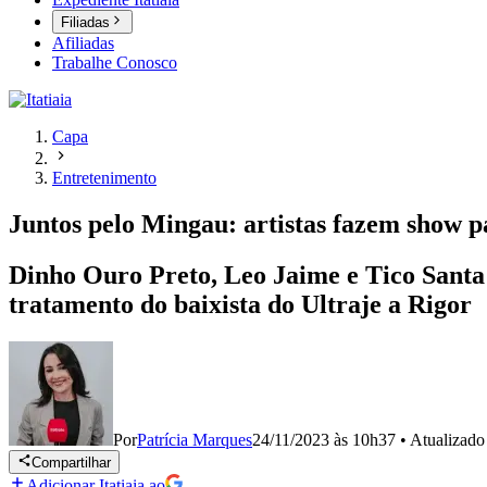
Filiadas
Afiliadas
Trabalhe Conosco
Capa
Entretenimento
Juntos pelo Mingau: artistas fazem show 
Dinho Ouro Preto, Leo Jaime e Tico Santa 
tratamento do baixista do Ultraje a Rigor
Por
Patrícia Marques
24/11/2023 às 10h37
•
Atualizad
Compartilhar
Adicionar Itatiaia ao