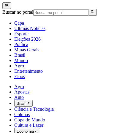
Buscar no portal
Capa
Últimas Notícias
Esporte
Eleições 2026
Política
Minas Gerais
Brasil
Mundo
Agro
Entretenimento
Eloos
Agro
Apostas
Auto
Brasil
Ciência e Tecnologia
Colunas
Copa do Mundo
Cultura e Lazer
Economia