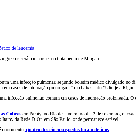
óstico de leucemia
 ingressos será para custear o tratamento de Mingau.
 contra uma infecção pulmonar, segundo boletim médico divulgado no d
m em casos de internação prolongada" e o baixista do "Ultraje a Rigor"
ma infecção pulmonar, comum em casos de internação prolongada. O qua
das Cobras
em Paraty, no Rio de Janeiro, no dia 2 de setembro, e lev
 do Itaim, da Rede D’Or, em São Paulo, onde permanece estável.
té o momento,
quatro dos cinco suspeitos foram detidos
.