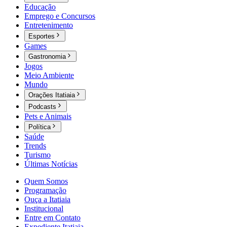
Educação
Emprego e Concursos
Entretenimento
Esportes
Games
Gastronomia
Jogos
Meio Ambiente
Mundo
Orações Itatiaia
Podcasts
Pets e Animais
Política
Saúde
Trends
Turismo
Últimas Notícias
Quem Somos
Programação
Ouça a Itatiaia
Institucional
Entre em Contato
Expediente Itatiaia