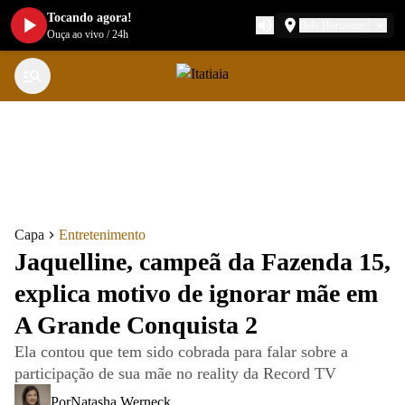
Tocando agora!
Belo Horizonte
Ouça ao vivo
/
24h
Capa
Entretenimento
Jaquelline, campeã da Fazenda 15,
explica motivo de ignorar mãe em
A Grande Conquista 2
Ela contou que tem sido cobrada para falar sobre a
participação de sua mãe no reality da Record TV
Por
Natasha Werneck