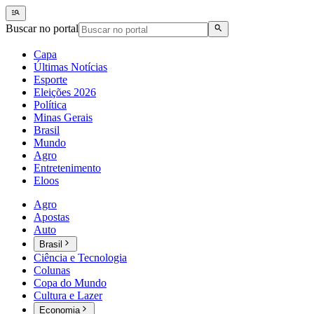
Buscar no portal
Capa
Últimas Notícias
Esporte
Eleições 2026
Política
Minas Gerais
Brasil
Mundo
Agro
Entretenimento
Eloos
Agro
Apostas
Auto
Brasil
Ciência e Tecnologia
Colunas
Copa do Mundo
Cultura e Lazer
Economia