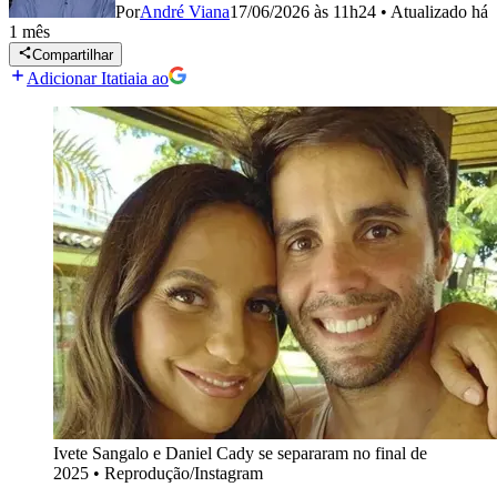
Por
André Viana
17/06/2026 às 11h24
•
Atualizado
há
1 mês
Compartilhar
Adicionar Itatiaia ao
Ivete Sangalo e Daniel Cady se separaram no final de
2025
•
Reprodução/Instagram