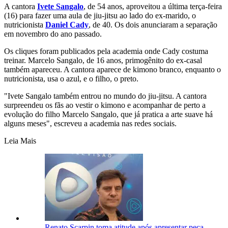
A cantora
Ivete Sangalo
, de 54 anos, aproveitou a última terça-feira
(16) para fazer uma aula de jiu-jitsu ao lado do ex-marido, o
nutricionista
Daniel Cady
, de 40. Os dois anunciaram a separação
em novembro do ano passado.
Os cliques foram publicados pela academia onde Cady costuma
treinar. Marcelo Sangalo, de 16 anos, primogênito do ex-casal
também apareceu. A cantora aparece de kimono branco, enquanto o
nutricionista, usa o azul, e o filho, o preto.
"Ivete Sangalo também entrou no mundo do jiu-jitsu. A cantora
surpreendeu os fãs ao vestir o kimono e acompanhar de perto a
evolução do filho Marcelo Sangalo, que já pratica a arte suave há
alguns meses", escreveu a academia nas redes sociais.
Leia Mais
Renato Scarpin toma atitude após apresentar peça