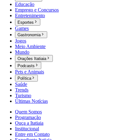
Educação
Emprego e Concursos
Entretenimento
Esportes
Games
Gastronomia
Jogos
Meio Ambiente
Mundo
Orações Itatiaia
Podcasts
Pets e Animais
Política
Saúde
Trends
Turismo
Últimas Notícias
Quem Somos
Programação
Ouça a Itatiaia
Institucional
Entre em Contato
Expediente Itatiaia