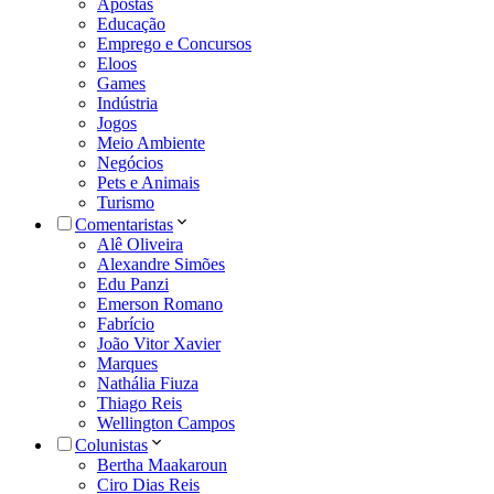
Apostas
Educação
Emprego e Concursos
Eloos
Games
Indústria
Jogos
Meio Ambiente
Negócios
Pets e Animais
Turismo
Comentaristas
Alê Oliveira
Alexandre Simões
Edu Panzi
Emerson Romano
Fabrício
João Vitor Xavier
Marques
Nathália Fiuza
Thiago Reis
Wellington Campos
Colunistas
Bertha Maakaroun
Ciro Dias Reis