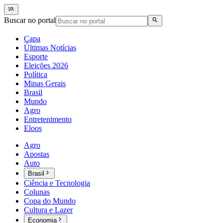
Buscar no portal
Capa
Últimas Notícias
Esporte
Eleições 2026
Política
Minas Gerais
Brasil
Mundo
Agro
Entretenimento
Eloos
Agro
Apostas
Auto
Brasil
Ciência e Tecnologia
Colunas
Copa do Mundo
Cultura e Lazer
Economia