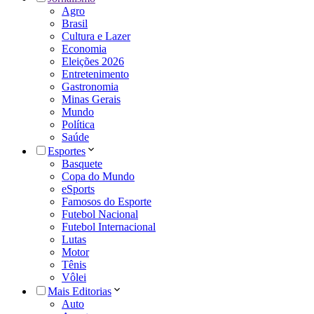
Agro
Brasil
Cultura e Lazer
Economia
Eleições 2026
Entretenimento
Gastronomia
Minas Gerais
Mundo
Política
Saúde
Esportes
Basquete
Copa do Mundo
eSports
Famosos do Esporte
Futebol Nacional
Futebol Internacional
Lutas
Motor
Tênis
Vôlei
Mais Editorias
Auto