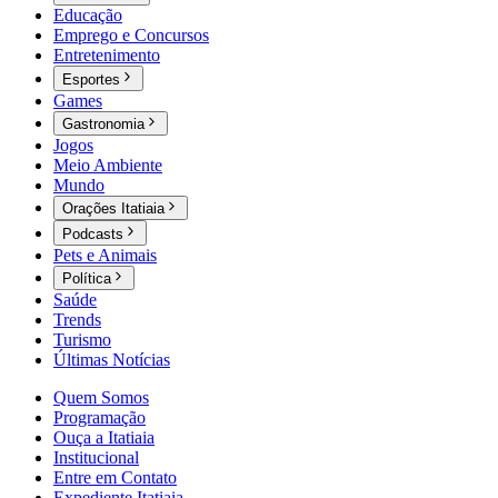
Educação
Emprego e Concursos
Entretenimento
Esportes
Games
Gastronomia
Jogos
Meio Ambiente
Mundo
Orações Itatiaia
Podcasts
Pets e Animais
Política
Saúde
Trends
Turismo
Últimas Notícias
Quem Somos
Programação
Ouça a Itatiaia
Institucional
Entre em Contato
Expediente Itatiaia