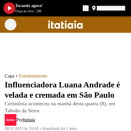
Tocando agora!
Belo Horizonte
Ouça ao vivo
/
24h
Capa
Entretenimento
Influenciadora Luana Andrade é
velada e cremada em São Paulo
Cerimônia aconteceu na manhã desta quarta (8), em
Taboão da Serra
Por
Itatiaia
08/11/2023 às 11h18
•
Atualizado
há 2 anos