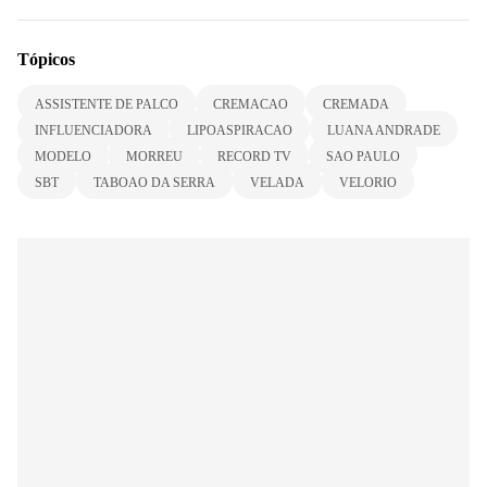
Tópicos
ASSISTENTE DE PALCO
CREMACAO
CREMADA
INFLUENCIADORA
LIPOASPIRACAO
LUANA ANDRADE
MODELO
MORREU
RECORD TV
SAO PAULO
SBT
TABOAO DA SERRA
VELADA
VELORIO