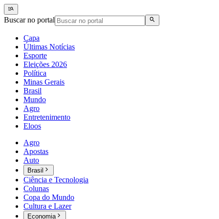
Buscar no portal
Capa
Últimas Notícias
Esporte
Eleições 2026
Política
Minas Gerais
Brasil
Mundo
Agro
Entretenimento
Eloos
Agro
Apostas
Auto
Brasil
Ciência e Tecnologia
Colunas
Copa do Mundo
Cultura e Lazer
Economia