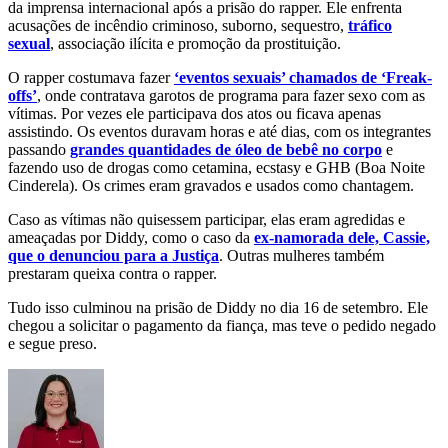
da imprensa internacional após a prisão do rapper. Ele enfrenta
acusações de incêndio criminoso, suborno, sequestro,
tráfico
sexual
, associação ilícita e promoção da prostituição.
O rapper costumava fazer
‘eventos sexuais’ chamados de ‘Freak-
offs’
, onde contratava garotos de programa para fazer sexo com as
vítimas. Por vezes ele participava dos atos ou ficava apenas
assistindo. Os eventos duravam horas e até dias, com os integrantes
passando
grandes quantidades de óleo de bebê no corpo
e
fazendo uso de drogas como cetamina, ecstasy e GHB (Boa Noite
Cinderela). Os crimes eram gravados e usados como chantagem.
Caso as vítimas não quisessem participar, elas eram agredidas e
ameaçadas por Diddy, como o caso da
ex-namorada dele, Cassie,
que o denunciou para a Justiça
. Outras mulheres também
prestaram queixa contra o rapper.
Tudo isso culminou na prisão de Diddy no dia 16 de setembro. Ele
chegou a solicitar o pagamento da fiança, mas teve o pedido negado
e segue preso.