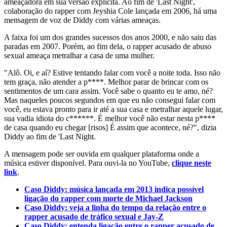
ameaçadora em sua versão explícita. Ao fim de 'Last Night',
colaboração do rapper com Jeyshia Cole lançada em 2006, há uma
mensagem de voz de Diddy com várias ameaças.
A faixa foi um dos grandes sucessos dos anos 2000, e não saiu das
paradas em 2007. Porém, ao fim dela, o rapper acusado de abuso
sexual ameaça metralhar a casa de uma mulher.
"Alô. Oi, e aí? Estive tentando falar com você a noite toda. Isso não
tem graça, não atender a p****. Melhor parar de brincar com os
sentimentos de um cara assim. Você sabe o quanto eu te amo, né?
Mas naqueles poucos segundos em que eu não consegui falar com
você, eu estava pronto para ir até a sua casa e metralhar aquele lugar,
sua vadia idiota do c******. É melhor você não estar nesta p****
de casa quando eu chegar [risos] É assim que acontece, né?", dizia
Diddy ao fim de 'Last Night.
A mensagem pode ser ouvida em qualquer plataforma onde a
música estiver disponível. Para ouvi-la no YouTube,
clique neste
link
.
Caso Diddy: música lançada em 2013 indica possível
ligação do rapper com morte de Michael Jackson
Caso Diddy: veja a linha do tempo da relação entre o
rapper acusado de tráfico sexual e Jay-Z
Caso Diddy: entenda ligação entre o rapper acusado de