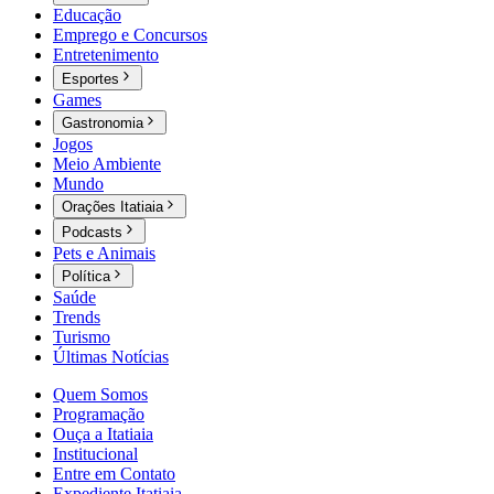
Educação
Emprego e Concursos
Entretenimento
Esportes
Games
Gastronomia
Jogos
Meio Ambiente
Mundo
Orações Itatiaia
Podcasts
Pets e Animais
Política
Saúde
Trends
Turismo
Últimas Notícias
Quem Somos
Programação
Ouça a Itatiaia
Institucional
Entre em Contato
Expediente Itatiaia