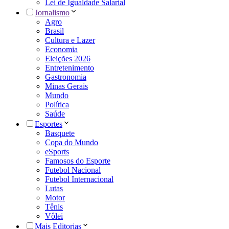
Lei de Igualdade Salarial
Jornalismo
Agro
Brasil
Cultura e Lazer
Economia
Eleições 2026
Entretenimento
Gastronomia
Minas Gerais
Mundo
Política
Saúde
Esportes
Basquete
Copa do Mundo
eSports
Famosos do Esporte
Futebol Nacional
Futebol Internacional
Lutas
Motor
Tênis
Vôlei
Mais Editorias