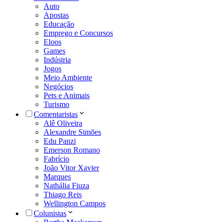
Auto
Apostas
Educação
Emprego e Concursos
Eloos
Games
Indústria
Jogos
Meio Ambiente
Negócios
Pets e Animais
Turismo
Comentaristas
Alê Oliveira
Alexandre Simões
Edu Panzi
Emerson Romano
Fabrício
João Vitor Xavier
Marques
Nathália Fiuza
Thiago Reis
Wellington Campos
Colunistas