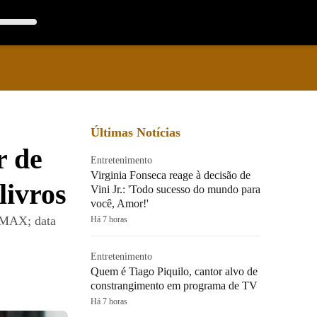
Últimas Notícias
r de
Entretenimento
Virginia Fonseca reage à decisão de
livros
Vini Jr.: 'Todo sucesso do mundo para
você, Amor!'
O MAX; data
Há 7 horas
Entretenimento
Quem é Tiago Piquilo, cantor alvo de
constrangimento em programa de TV
Há 7 horas