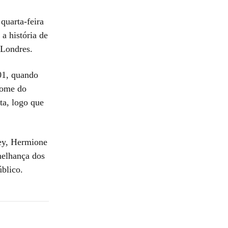
quarta-feira
a história de
 Londres.
01, quando
ome do
ta, logo que
ley, Hermione
melhança dos
úblico.