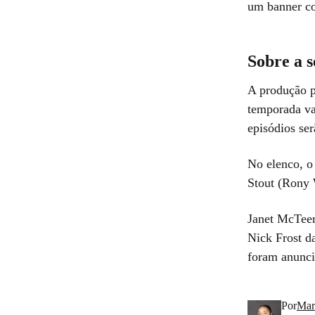
um banner c
Sobre a s
A produção p
temporada va
episódios se
No elenco, o 
Stout (Rony 
Janet McTeer
Nick Frost d
foram anunci
Por
Mar