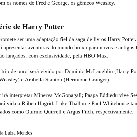
om os nomes de Fred e George, os gêmeos Weasley.
érie de Harry Potter
romete ser uma adaptação fiel da saga de livros Harry Potter
i apresentar aventuras do mundo bruxo para novos e antigos 
rão lançados, com exclusividade, pela HBO Max.
'trio de ouro' será vivido por Dominic McLaughlin (Harry Pott
Weasley) e Arabella Stanton (Hermione Granger).
 irá interpretar Minerva McGonagall; Paapa Eddiedu vive Se
ará vida a Rúbeo Hagrid. Luke Thallon e Paul Whitehouse t
ados como Quirino Quirrell e Argus Filch, respectivamente.
ia Luíza Mendes