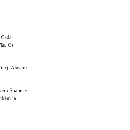
. Cada
fãs. Os
er), Alastair
vero Snape; e
ambém já