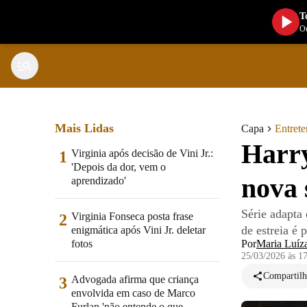
T
Ou
Mais Lidas
Capa
Entret
Harry
Virginia após decisão de Vini Jr.:
1
'Depois da dor, vem o
nova 
aprendizado'
Série adapta
Virginia Fonseca posta frase
2
de estreia é 
enigmática após Vini Jr. deletar
fotos
Por
Maria Luíz
25/03/2026 às 1
Compartilh
Advogada afirma que criança
3
envolvida em caso de Marco
Furlan 'não entende o que