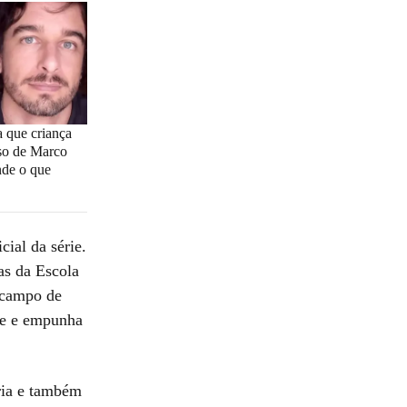
 que criança
so de Marco
nde o que
cial da série.
as da Escola
 campo de
me e empunha
ria e também