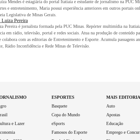
íza Mendes é estagiária do portal Itatiaia e estudante de jornalismo na PUC M
rtes e entretenimento, Maria possui experiência anteriores em outros portais onl
ia Legislativa de Minas Gerais.
 Luiza Pereira
a Pereira é jornalista formada pela PUC Minas. Repórter multimídia na Itatiaia
cia em rádio, televisão, portal e redes sociais. Atua na produção de conteúdo p
 e colabora com as editorias de Entretenimento e Esporte. Acumula passagens an
e, Rádio Inconfidência e Rede Minas de Televisão.
JORNALISMO
ESPORTES
MAIS EDITORI
gro
Basquete
Auto
rasil
Copa do Mundo
Apostas
ultura e Lazer
eSports
Educação
conomia
Famosos do Esporte
Emprego e Concur