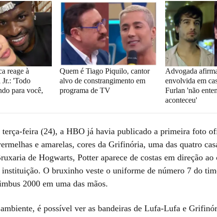
ca reage à
Quem é Tiago Piquilo, cantor
Advogada afirma
 Jr.: 'Todo
alvo de constrangimento em
envolvida em ca
do para você,
programa de TV
Furlan 'não ente
aconteceu'
erça-feira (24), a HBO já havia publicado a primeira foto ofi
ermelhas e amarelas, cores da Grifinória, uma das quatro cas
ruxaria de Hogwarts, Potter aparece de costas em direção ao
 instituição. O bruxinho veste o uniforme de número 7 do ti
Nimbus 2000 em uma das mãos.
ambiente, é possível ver as bandeiras de Lufa-Lufa e Grifinó