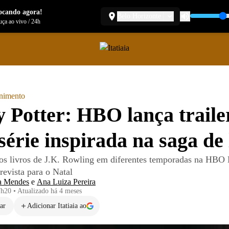
ocando agora!
Belo Horizonte
ça ao vivo
/
24h
enimento
 Potter: HBO lança traile
série inspirada na saga de 
 os livros de J.K. Rowling em diferentes temporadas na HB
prevista para o Natal
a Mendes
e
Ana Luiza Pereira
7h20
•
Atualizado
há 4 meses
ar
Adicionar Itatiaia ao