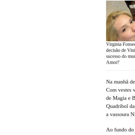
Virginia Fonse
decisão de Vini
sucesso do mun
Amor!'
Na manhã de t
Com vestes v
de Magia e B
Quadribol da
a vassoura 
Ao fundo do 