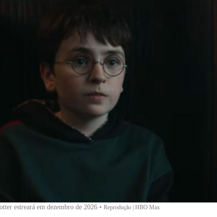
otter estreará em dezembro de 2026
•
Reprodução | HBO Max