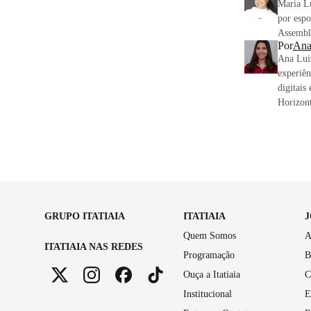
Maria Lu
por espo
Assemble
Por
Ana
Ana Luiz
experiên
digitais
Horizont
GRUPO ITATIAIA
ITATIAIA
Quem Somos
A
ITATIAIA NAS REDES
Programação
B
Ouça a Itatiaia
C
Institucional
E