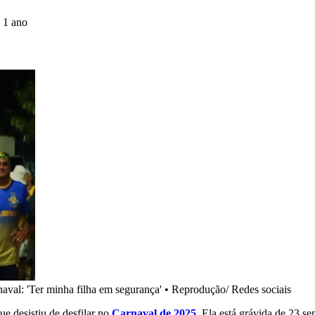
 1 ano
naval: 'Ter minha filha em segurança'
•
Reprodução/ Redes sociais
que desistiu de desfilar no
Carnaval de 2025
. Ela está grávida de 23 s