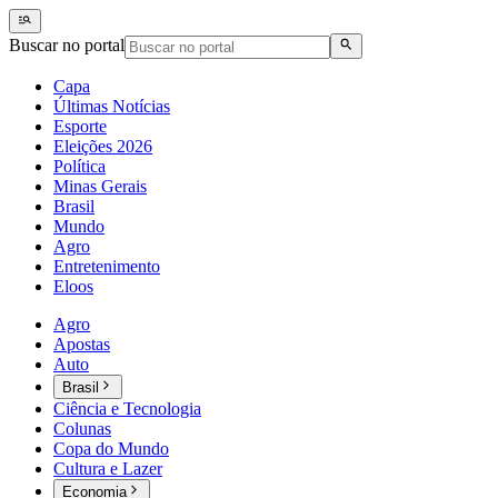
Buscar no portal
Capa
Últimas Notícias
Esporte
Eleições 2026
Política
Minas Gerais
Brasil
Mundo
Agro
Entretenimento
Eloos
Agro
Apostas
Auto
Brasil
Ciência e Tecnologia
Colunas
Copa do Mundo
Cultura e Lazer
Economia