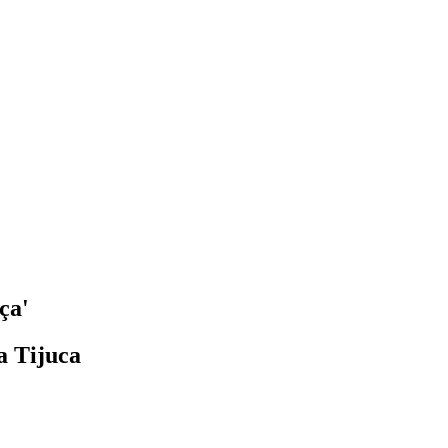
ça'
a Tijuca