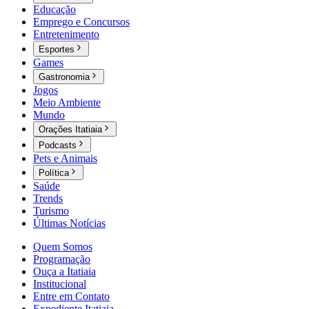
Educação
Emprego e Concursos
Entretenimento
Esportes
Games
Gastronomia
Jogos
Meio Ambiente
Mundo
Orações Itatiaia
Podcasts
Pets e Animais
Política
Saúde
Trends
Turismo
Últimas Notícias
Quem Somos
Programação
Ouça a Itatiaia
Institucional
Entre em Contato
Expediente Itatiaia