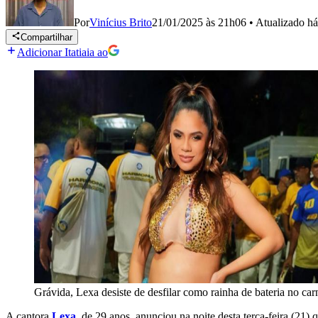
Por
Vinícius Brito
21/01/2025 às 21h06
•
Atualizado
há
Compartilhar
Adicionar Itatiaia ao
Grávida, Lexa desiste de desfilar como rainha de bateria no car
A cantora
Lexa
, de 29 anos, anunciou na noite desta terça-feira (21) 