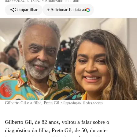
04/09/2024 às 15h37
•
Atualizado
há 1 ano
Compartilhar
Adicionar Itatiaia ao
Gilberto Gil e a filha, Preta Gil
•
Reprodução | Redes sociais
Gilberto Gil, de 82 anos, voltou a falar sobre o
diagnóstico da filha, Preta Gil, de 50, durante