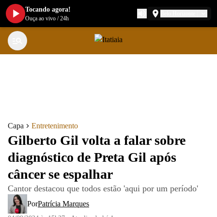
Tocando agora!
Belo Horizonte
Ouça ao vivo
/
24h
Capa
Entretenimento
Gilberto Gil volta a falar sobre
diagnóstico de Preta Gil após
câncer se espalhar
Cantor destacou que todos estão 'aqui por um período'
Por
Patrícia Marques