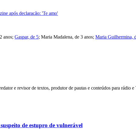
ine após declaração: 'Te amo'
12 anos;
Gaspar, de 5
; Maria Madalena, de 3 anos;
Maria Guilhermina, 
dator e revisor de textos, produtor de pautas e conteúdos para rádio 
suspeito de estupro de vulnerável