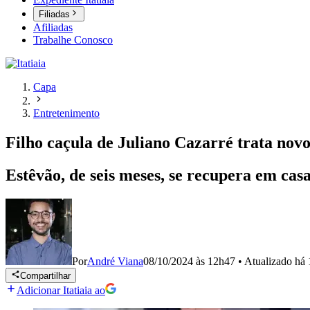
Filiadas
Afiliadas
Trabalhe Conosco
Capa
Entretenimento
Filho caçula de Juliano Cazarré trata nov
Estêvão, de seis meses, se recupera em cas
Por
André Viana
08/10/2024 às 12h47
•
Atualizado
há 
Compartilhar
Adicionar Itatiaia ao