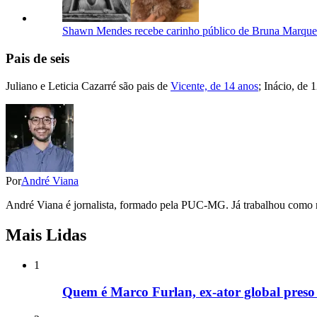
Shawn Mendes recebe carinho público de Bruna Marquez
Pais de seis
Juliano e Leticia Cazarré são pais de
Vicente, de 14 anos
; Inácio, de 
Por
André Viana
André Viana é jornalista, formado pela PUC-MG. Já trabalhou como re
Mais Lidas
1
Quem é Marco Furlan, ex-ator global preso 