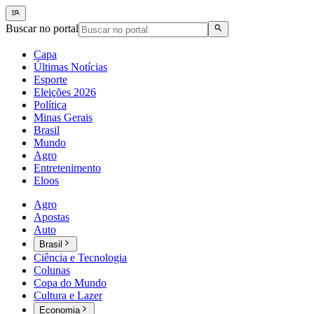
Buscar no portal
Capa
Últimas Notícias
Esporte
Eleições 2026
Política
Minas Gerais
Brasil
Mundo
Agro
Entretenimento
Eloos
Agro
Apostas
Auto
Brasil
Ciência e Tecnologia
Colunas
Copa do Mundo
Cultura e Lazer
Economia