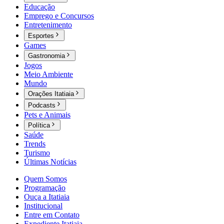
Educação
Emprego e Concursos
Entretenimento
Esportes
Games
Gastronomia
Jogos
Meio Ambiente
Mundo
Orações Itatiaia
Podcasts
Pets e Animais
Política
Saúde
Trends
Turismo
Últimas Notícias
Quem Somos
Programação
Ouça a Itatiaia
Institucional
Entre em Contato
Expediente Itatiaia