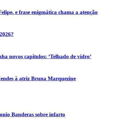
elipe, e frase enigmática chama a atenção
 2026?
ha novos capítulos: ‘Telhado de vidro’
Mendes à atriz Bruna Marquezine
tonio Banderas sobre infarto