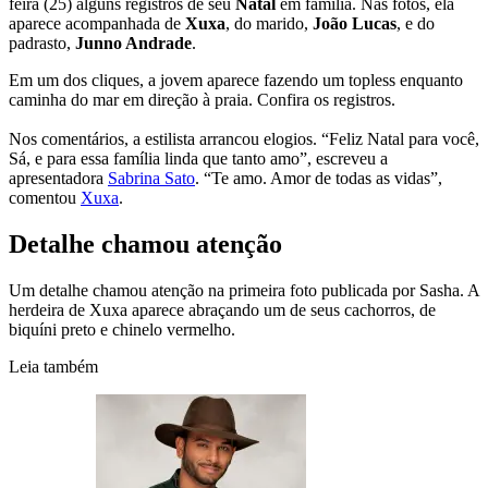
feira (25) alguns registros de seu
Natal
em família. Nas fotos, ela
aparece acompanhada de
Xuxa
, do marido,
João Lucas
, e do
padrasto,
Junno Andrade
.
Em um dos cliques, a jovem aparece fazendo um topless enquanto
caminha do mar em direção à praia. Confira os registros.
Nos comentários, a estilista arrancou elogios. “Feliz Natal para você,
Sá, e para essa família linda que tanto amo”, escreveu a
apresentadora
Sabrina Sato
. “Te amo. Amor de todas as vidas”,
comentou
Xuxa
.
Detalhe chamou atenção
Um detalhe chamou atenção na primeira foto publicada por Sasha. A
herdeira de Xuxa aparece abraçando um de seus cachorros, de
biquíni preto e chinelo vermelho.
Leia também