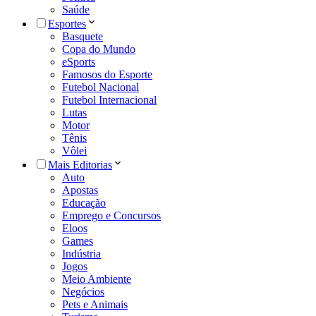
Saúde
Esportes
Basquete
Copa do Mundo
eSports
Famosos do Esporte
Futebol Nacional
Futebol Internacional
Lutas
Motor
Tênis
Vôlei
Mais Editorias
Auto
Apostas
Educação
Emprego e Concursos
Eloos
Games
Indústria
Jogos
Meio Ambiente
Negócios
Pets e Animais