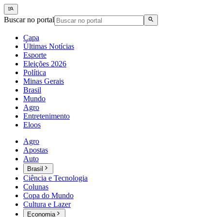
Buscar no portal
Capa
Últimas Notícias
Esporte
Eleições 2026
Política
Minas Gerais
Brasil
Mundo
Agro
Entretenimento
Eloos
Agro
Apostas
Auto
Brasil
Ciência e Tecnologia
Colunas
Copa do Mundo
Cultura e Lazer
Economia