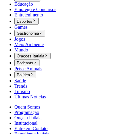
Educação
Emprego e Concursos
Entretenimento
Esportes
Games
Gastronomia
Jogos
Meio Ambiente
Mundo
Orações Itatiaia
Podcasts
Pets e Animais
Política
Saúde
Trends
Turismo
Últimas Notícias
Quem Somos
Programação
Ouça a Itatiaia
Institucional
Entre em Contato
Expediente Itatiaia