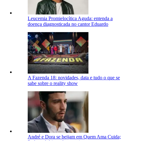
Leucemia Promielocítica Aguda: entenda a
doença diagnosticada no cantor Eduardo
A Fazenda 18: novidades, data e tudo o que se
sabe sobre o reality show
André e Dora se beijam em Quem Ama Cuida;