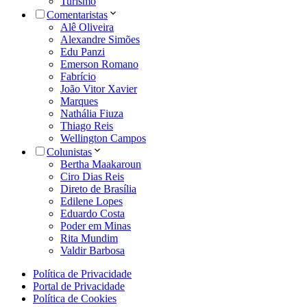
Turismo
Comentaristas
Alê Oliveira
Alexandre Simões
Edu Panzi
Emerson Romano
Fabrício
João Vitor Xavier
Marques
Nathália Fiuza
Thiago Reis
Wellington Campos
Colunistas
Bertha Maakaroun
Ciro Dias Reis
Direto de Brasília
Edilene Lopes
Eduardo Costa
Poder em Minas
Rita Mundim
Valdir Barbosa
Política de Privacidade
Portal de Privacidade
Política de Cookies