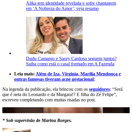
Alika tem identidade revelada e sofre chantagem
em ‘A Nobreza do Amor’; veja resumo
Dudu Camargo e Saory Cardoso seguem juntos?
Saiba como está o casal formado em A Fazenda
Leia mais:
Além de Iza, Virginia, Marília Mendonça e
outras famosas tiveram acne gestacional
;
Na legenda da publicação, ela brincou com os
seguidores
: “Será
que é neta do Leonardo e da Margara!? E filha do Zé Felipe”,
escreveu completando com muitas risadas no post.
* Sob supervisão de Marina Borges.