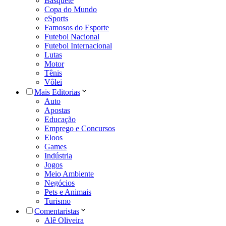
Basquete
Copa do Mundo
eSports
Famosos do Esporte
Futebol Nacional
Futebol Internacional
Lutas
Motor
Tênis
Vôlei
Mais Editorias
Auto
Apostas
Educação
Emprego e Concursos
Eloos
Games
Indústria
Jogos
Meio Ambiente
Negócios
Pets e Animais
Turismo
Comentaristas
Alê Oliveira