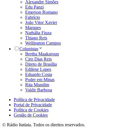
Alexandre Simões
Edu Panzi
Emerson Romano
Fabrício
João Vitor Xavier
Marques
Nathália Fiuza
Thiago Reis
Wellington Campos
Colunistas
Bertha Maakaroun
Ciro Dias Reis
Direto de Brasília
Edilene Lopes
Eduardo Costa
Poder em Minas
Rita Mundim
Valdir Barbosa
Política de Privacidade
Portal de Privacidade
Política de Cookies
Gestão de Cookies
© Rádio Itatiaia. Todos os direitos reservados.