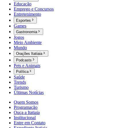
Educação
Emprego e Concursos
Entretenimento
Esportes
Games
Gastronomia
Jogos
Meio Ambiente
Mundo
Orações Itatiaia
Podcasts
Pets e Animais
Política
Saúde
Trends
Turismo
Últimas Notícias
Quem Somos
Programação
Ouça a Itatiaia
Institucional
Entre em Contato
Expediente Itatiaia