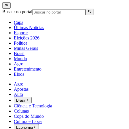
Buscar no portal
Capa
Últimas Notícias
Esporte
Eleições 2026
Política
Minas Gerais
Brasil
Mundo
Agro
Entretenimento
Eloos
Agro
Apostas
Auto
Brasil
Ciência e Tecnologia
Colunas
Copa do Mundo
Cultura e Lazer
Economia