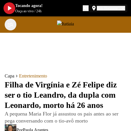
Tocando agora!
Belo Horizonte
Ouça ao vivo
/
24h
Capa
Entretenimento
Filha de Virgínia e Zé Felipe diz
ser o tio Leandro, da dupla com
Leonardo, morto há 26 anos
A pequena Maria Flor já assustou os pais antes ao ser
pega conversando com o tio-avô morto
Por
Paula Arantes