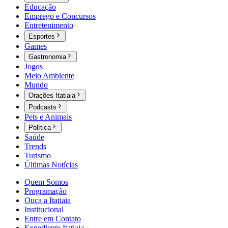
Educação
Emprego e Concursos
Entretenimento
Esportes
Games
Gastronomia
Jogos
Meio Ambiente
Mundo
Orações Itatiaia
Podcasts
Pets e Animais
Política
Saúde
Trends
Turismo
Últimas Notícias
Quem Somos
Programação
Ouça a Itatiaia
Institucional
Entre em Contato
Expediente Itatiaia