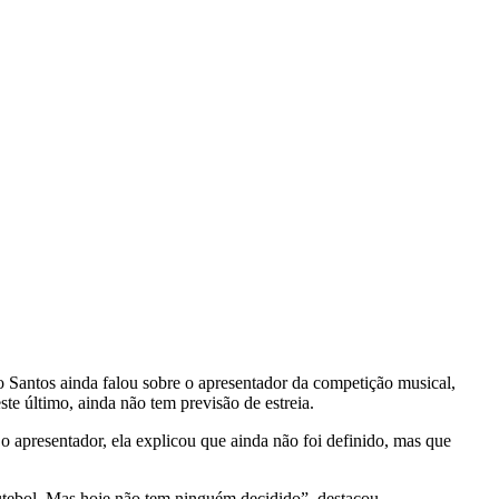
io Santos ainda falou sobre o apresentador da competição musical,
ste último, ainda não tem previsão de estreia.
 apresentador, ela explicou que ainda não foi definido, mas que
 futebol. Mas hoje não tem ninguém decidido”, destacou.