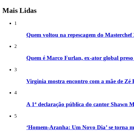
Mais Lidas
1
Quem voltou na repescagem do Masterchef
2
Quem é Marco Furlan, ex-ator global preso 
3
Virginia mostra encontro com a mãe de Zé F
4
A 1ª declaração pública do cantor Shawn 
5
‘Homem-Aranha: Um Novo Dia’ se torna ma