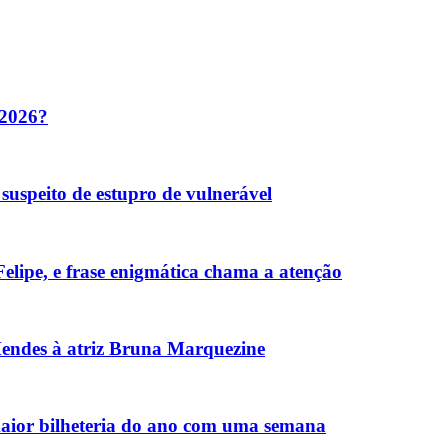
 2026?
suspeito de estupro de vulnerável
elipe, e frase enigmática chama a atenção
Mendes à atriz Bruna Marquezine
ior bilheteria do ano com uma semana