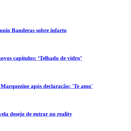
tonio Banderas sobre infarto
vos capítulos: ‘Telhado de vidro’
Marquezine após declaração: 'Te amo'
la desejo de entrar no reality