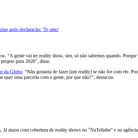
ine após declaração: 'Te amo'
w. “A gente vai ter reality show, sim, só não sabemos quando. Porque n
 projeto para 2026", disse.
tor da Globo
. “Não gostaria de fazer [um reality] se não for com ele.
e quer uma parceria com a gente, por que não?", destacou.
ng. Já atuou com cobertura de reality shows no ‶NaTelinha” e na agênci