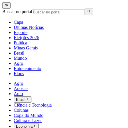
Buscar no portal
Capa
Últimas Notícias
Esporte
Eleições 2026
Política
Minas Gerais
Brasil
Mundo
Agro
Entretenimento
Eloos
Agro
Apostas
Auto
Brasil
Ciência e Tecnologia
Colunas
Copa do Mundo
Cultura e Lazer
Economia