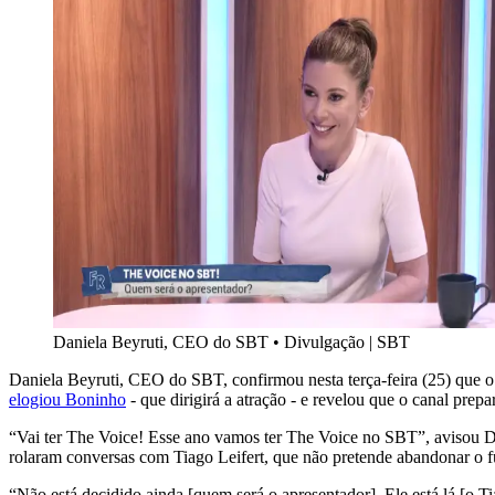
Daniela Beyruti, CEO do SBT
•
Divulgação | SBT
Daniela Beyruti, CEO do SBT, confirmou nesta terça-feira (25) que 
elogiou Boninho
- que dirigirá a atração - e revelou que o canal prep
“Vai ter The Voice! Esse ano vamos ter The Voice no SBT”, avisou Da
rolaram conversas com Tiago Leifert, que não pretende abandonar o f
“Não está decidido ainda [quem será o apresentador]. Ele está lá [o T