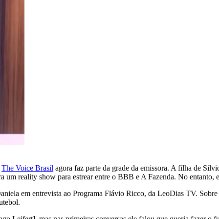
o
The Voice Brasil
agora faz parte da grade da emissora. A filha de Silv
ara um reality show para estrear entre o BBB e A Fazenda. No entanto, e
niela em entrevista ao Programa Flávio Ricco, da LeoDias TV. Sobre o
utebol.
iago Leifert], mas nas primeiras conversas ele falou que queria fazer o