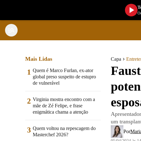
T
Ou
Mais Lidas
Capa
Entret
Faust
Quem é Marco Furlan, ex-ator
1
global preso suspeito de estupro
poten
de vulnerável
espos
Virginia mostra encontro com a
2
mãe de Zé Felipe, e frase
enigmática chama a atenção
Apresentador
um transplan
Quem voltou na repescagem do
3
Por
Mari
Masterchef 2026?
05/04/2024 às 1