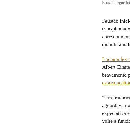
Faustão segue in
Faustão inic
transplantad
apresentador,
quando atual
Luciana fez 
Albert Einst
bravamente p
estava aceit
"Um tratament
aguardávamos:
expectativa 
volte a func