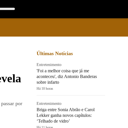
Últimas Notícias
Entretenimento
'Foi a melhor coisa que já me
evela
aconteceu', diz Antonio Banderas
sobre infarto
Há 10 horas
 passar por
Entretenimento
Briga entre Sonia Abrão e Carol
Lekker ganha novos capítulos:
‘Telhado de vidro’
Há 11 horas