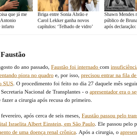
oisa que já me
Briga entre Sonia Abrão e
Shawn Mendes r
z Antonio
Carol Lekker ganha novos
público de Brun
 infarto
capítulos: ‘Telhado de vidro’
após declaração:
 Faustão
agosto do ano passado,
Faustão foi internado
com
insuficiênci
entando piora no quadro
e, por isso,
precisou entrar na fila de
do SUS
. O procedimento foi feito no dia 27 daquele mês segu
a Secretaria Nacional de Transplantes - o
apresentador era o s
 fazer a cirurgia após recusa do primeiro.
 fevereiro, após cerca de seis meses,
Faustão passou pelo tran
tal Israelita Albert Einstein, em São Paulo
. Ele passou pelo 
ento de uma doença renal crônica
. Após a cirurgia, o
apresen