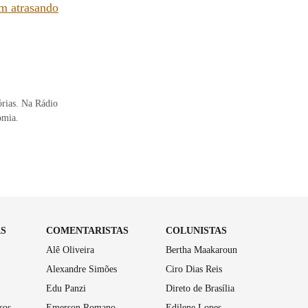
am atrasando
órias. Na Rádio
omia.
AS
COMENTARISTAS
COLUNISTAS
Alê Oliveira
Bertha Maakaroun
Alexandre Simões
Ciro Dias Reis
Edu Panzi
Direto de Brasília
sos
Emerson Romano
Edilene Lopes