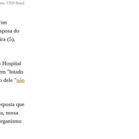
itos: CNN Brasil
rim
esposa do
ra (5),
o Hospital
tem "lutado
o dele "
não
esposta que
ra, nossa
 organismo