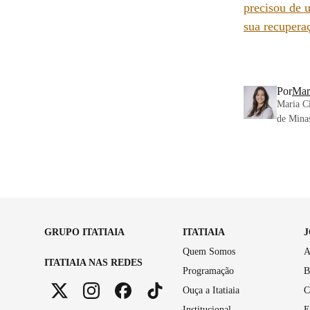
precisou de 
sua recupera
Por
Mar
Maria Cl
de Minas
GRUPO ITATIAIA
ITATIAIA
Quem Somos
A
ITATIAIA NAS REDES
Programação
B
Ouça a Itatiaia
C
Institucional
E