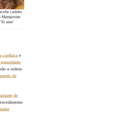
ecebe carinho
a Marquezine
 'Te amo'
a cardíaca
e
 transplante
indo a ordem
egundo da
splante de
procedimento
tador