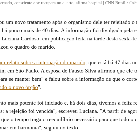
ternado, consciente e se recupera no quarto, afirma hospital | CNN Brasil
•
Créd
iou um novo tratamento após o organismo dele ter rejeitado o 
o há pouco mais de 40 dias. A informação foi divulgada pela 
 Luciana Cardoso, em publicação feita na tarde desta sexta-fei
izou o quadro do marido.
um relato sobre a internação do marido
, que está há 47 dias n
ein, em São Paulo. A esposa de Fausto Silva afirmou que ele 
ara se manter bem" e falou sobre a informação de que o corp
ando o novo órgão
".
o mais potente foi iniciado e, há dois dias, tivemos a feliz r
 a rejeição foi vencida", escreveu Luciana. "A partir de ago
é que o tempo traga o reequilíbrio necessário para que todo o
ionar em harmonia", seguiu no texto.