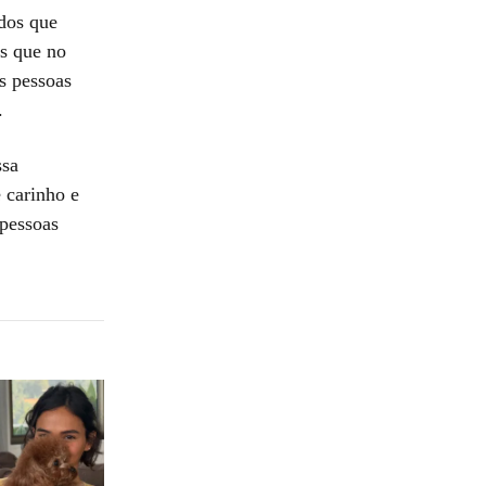
dos que
es que no
s pessoas
.
ssa
 carinho e
 pessoas