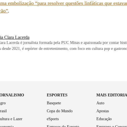
uma embolização “para resolver questões linfáticas que estav
ção”
.
ia Clara Lacerda
ara Lacerda é jornalista formada pela PUC Minas e apaixonada por contar hist
 desde 2021, é repórter de entretenimento, com foco em cultura pop e gastron
JORNALISMO
ESPORTES
MAIS EDITORI
gro
Basquete
Auto
rasil
Copa do Mundo
Apostas
ultura e Lazer
eSports
Educação
conomia
Famosos do Esporte
Emprego e Concur