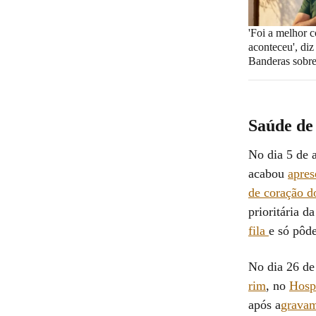
'Foi a melhor c
aconteceu', di
Banderas sobre
Saúde de
No dia 5 de 
acabou
apres
de coração 
prioritária d
fila
e só pôde
No dia 26 de
rim
, no
Hospi
após a
gravam