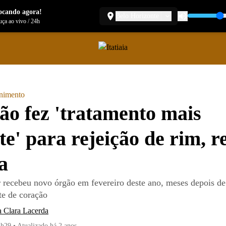
ocando agora!
Belo Horizonte
ça ao vivo
/
24h
enimento
ão fez 'tratamento mais
te' para rejeição de rim, r
a
 recebeu novo órgão em fevereiro deste ano, meses depois de
te de coração
a Clara Lacerda
4h29
•
Atualizado
há 2 anos