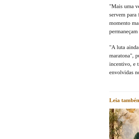
"Mais uma ve
servem para f
momento mais
permaneçam v
"A luta ainda
maratona", p
incentivo, e
envolvidas n
Leia també