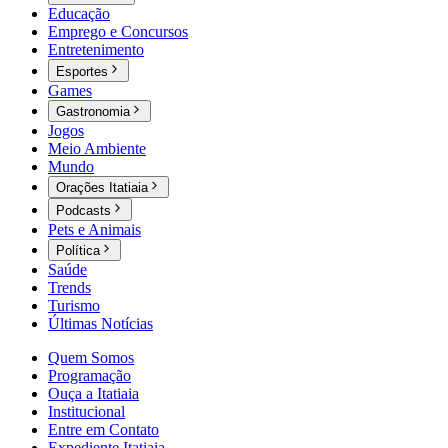
Educação
Emprego e Concursos
Entretenimento
Esportes
Games
Gastronomia
Jogos
Meio Ambiente
Mundo
Orações Itatiaia
Podcasts
Pets e Animais
Política
Saúde
Trends
Turismo
Últimas Notícias
Quem Somos
Programação
Ouça a Itatiaia
Institucional
Entre em Contato
Expediente Itatiaia