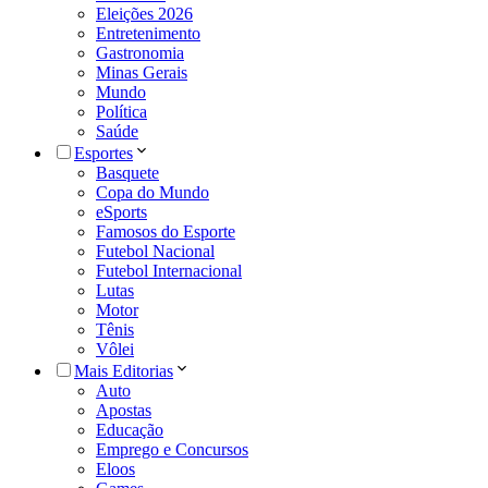
Eleições 2026
Entretenimento
Gastronomia
Minas Gerais
Mundo
Política
Saúde
Esportes
Basquete
Copa do Mundo
eSports
Famosos do Esporte
Futebol Nacional
Futebol Internacional
Lutas
Motor
Tênis
Vôlei
Mais Editorias
Auto
Apostas
Educação
Emprego e Concursos
Eloos