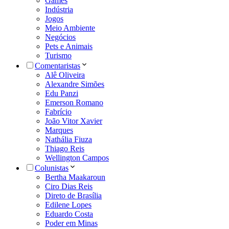
Games
Indústria
Jogos
Meio Ambiente
Negócios
Pets e Animais
Turismo
Comentaristas
Alê Oliveira
Alexandre Simões
Edu Panzi
Emerson Romano
Fabrício
João Vitor Xavier
Marques
Nathália Fiuza
Thiago Reis
Wellington Campos
Colunistas
Bertha Maakaroun
Ciro Dias Reis
Direto de Brasília
Edilene Lopes
Eduardo Costa
Poder em Minas