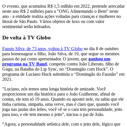
O evento, que acumulou R$ 1,5 milhão em 2022, pretende arrecadar
neste ano R$ 2 milhões para a "ONG Alimentando o Bem" neste
ano - a entidade realiza ações voltadas para crianças e mulheres no
litoral de São Paulo. Vários objetos de luxo ou com valor
sentimental serão leiloados.
De volta à TV Globo
Fausto Silva, de 73 anos, voltou à TV Globo
no dia 8 de outubro
para homenagear o filho, João Silva, de 19, que segue os mesmos
passos do pai como apresentador. O jovem, que
ganhou um
programa na TV Band
, competiu contra João Liberato, filho de
Gugu, na Batalha do Lip Sync, no “Domingão com Huck”. O
programa de Luciano Huck substituiu o “Domingão do Faustão” em
2021.
"Luciano, nós temos uma longa história de amizade. Você
proporcionou um dia histórico para o João Guilherme, afinal de
contas, ele tem só 19 anos. Quando eu apostei nele, eu sabia que ele
tinha carisma, simpatia, uma verve, mas é claro que, quando você
joga nas jaulas dos leões, você vê se o cara tem personalidade, jeito
para isso, e ele tem mesmo o jeito”, iniciou o pai de João.
“Agora, a personalidade artística dele, com o jeito dele, lógico que