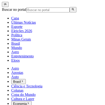
Buscar no portal
Capa
Últimas Notícias
Esporte
Eleições 2026
Política
Minas Gerais
Brasil
Mundo
Agro
Entretenimento
Eloos
Agro
Apostas
Auto
Brasil
Ciência e Tecnologia
Colunas
Copa do Mundo
Cultura e Lazer
Economia