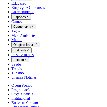
Educação
Emprego e Concursos
Entretenimento
Esportes
Games
Gastronomia
Jogos
Meio Ambiente
Mundo
Orações Itatiaia
Podcasts
Pets e Animais
Política
Saúde
Trends
Turismo
Últimas Notícias
Quem Somos
Programação
Ouça a Itatiaia
Institucional
Entre em Contato
Expediente Itatiaia