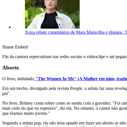
Xuxa rebate comentários de Mara Maravilha e dispara: ‘
Iframe Embed
Fãs da cantora repercutiram nas redes sociais o videoclipe e até peg
Aborto
O livro, intitulado
"The Women In Me" (A Mulher em mim, traduç
Em um trecho, divulgado pela revista People, a artista faz uma revel
pai".
No livro, Britney conta sobre como se sentiu com a gravidez. "Foi um
mais cedo do que eu esperava", diz ela. No entanto, o cantor não gost
que éramos muito jovens."
Segundo a artista pop, ela não teria optado em fazer um aborto se não 