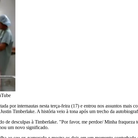
uTube
da por internautas nesta terça-feira (17) e entrou nos assuntos mais co
Justin Timberlake. A história veio à tona após um trecho da autobiogr
o de desculpas à Timberlake. "Por favor, me perdoe/ Minha fraqueza t
nhou um novo significado.
emelha ao seu ex-namorado e mostra os dois em um momento conturbado d