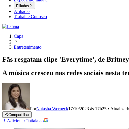
Filiadas
Afiliadas
Trabalhe Conosco
Capa
Entretenimento
Fãs resgatam clipe 'Everytime', de Britney
A música cresceu nas redes sociais nesta t
Por
Natasha Werneck
17/10/2023 às 17h25
•
Atualiza
Compartilhar
Adicionar Itatiaia ao