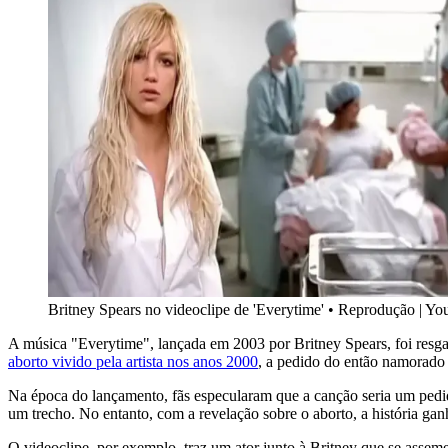
Britney Spears no videoclipe de 'Everytime'
•
Reprodução | Yo
A música "Everytime", lançada em 2003 por Britney Spears, foi resgata
aborto vivido pela artista nos anos 2000
, a pedido do então namorado 
Na época do lançamento, fãs especularam que a canção seria um pedid
um trecho. No entanto, com a revelação sobre o aborto, a história ga
O videoclipe, por exemplo, traz um ator junto à Britney que se ass