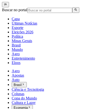
Buscar no portal
Capa
Últimas Notícias
Esporte
Eleições 2026
Política
Minas Gerais
Brasil
Mundo
Agro
Entretenimento
Eloos
Agro
Apostas
Auto
Brasil
Ciência e Tecnologia
Colunas
Copa do Mundo
Cultura e Lazer
Economia