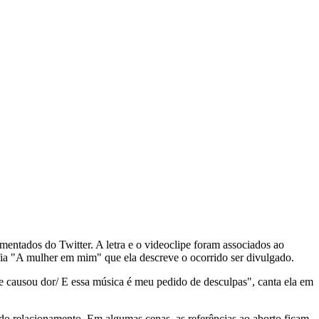
mentados do Twitter. A letra e o videoclipe foram associados ao
afia "A mulher em mim" que ela descreve o ocorrido ser divulgado.
e causou dor/ E essa música é meu pedido de desculpas", canta ela em
o relacionamento. Em algumas cenas, as referências ao aborto ficam