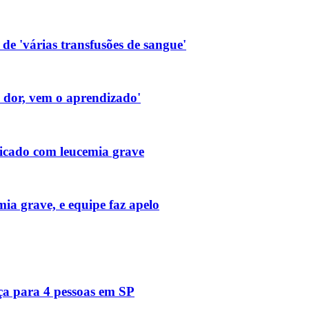
de 'várias transfusões de sangue'
a dor, vem o aprendizado'
icado com leucemia grave
ia grave, e equipe faz apelo
ça para 4 pessoas em SP