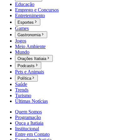
Educação
Emprego e Concursos
Entretenimento
Esportes
Games
Gastronomia
Jogos
Meio Ambiente
Mundo
Orações Itatiaia
Podcasts
Pets e Animais
Política
Saúde
Trends
Turismo
Últimas Notícias
Quem Somos
Programação
Ouça a Itatiaia
Institucional
Entre em Contato
Expediente Itatiaia