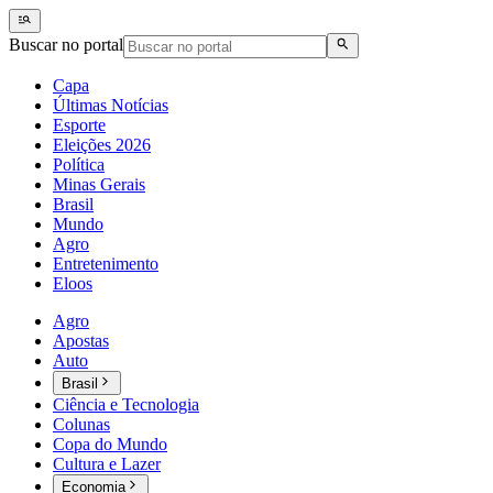
Buscar no portal
Capa
Últimas Notícias
Esporte
Eleições 2026
Política
Minas Gerais
Brasil
Mundo
Agro
Entretenimento
Eloos
Agro
Apostas
Auto
Brasil
Ciência e Tecnologia
Colunas
Copa do Mundo
Cultura e Lazer
Economia