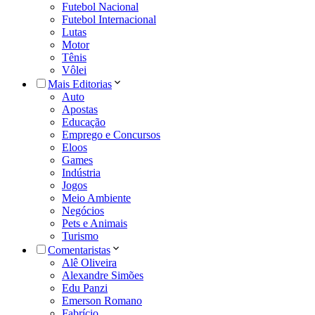
Futebol Nacional
Futebol Internacional
Lutas
Motor
Tênis
Vôlei
Mais Editorias
Auto
Apostas
Educação
Emprego e Concursos
Eloos
Games
Indústria
Jogos
Meio Ambiente
Negócios
Pets e Animais
Turismo
Comentaristas
Alê Oliveira
Alexandre Simões
Edu Panzi
Emerson Romano
Fabrício