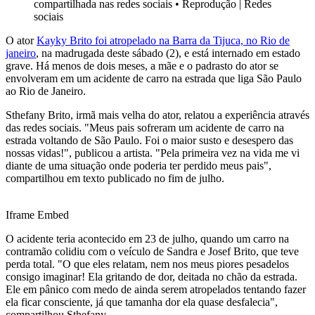
compartilhada nas redes sociais
•
Reprodução | Redes
sociais
O ator
Kayky Brito foi atropelado na Barra da Tijuca, no Rio de
janeiro
, na madrugada deste sábado (2), e está internado em estado
grave. Há menos de dois meses, a mãe e o padrasto do ator se
envolveram em um acidente de carro na estrada que liga São Paulo
ao Rio de Janeiro.
Sthefany Brito, irmã mais velha do ator, relatou a experiência através
das redes sociais. "Meus pais sofreram um acidente de carro na
estrada voltando de São Paulo. Foi o maior susto e desespero das
nossas vidas!", publicou a artista. "Pela primeira vez na vida me vi
diante de uma situação onde poderia ter perdido meus pais",
compartilhou em texto publicado no fim de julho.
Iframe Embed
O acidente teria acontecido em 23 de julho, quando um carro na
contramão colidiu com o veículo de Sandra e Josef Brito, que teve
perda total. "O que eles relatam, nem nos meus piores pesadelos
consigo imaginar! Ela gritando de dor, deitada no chão da estrada.
Ele em pânico com medo de ainda serem atropelados tentando fazer
ela ficar consciente, já que tamanha dor ela quase desfalecia",
compartilhou Sthefany.