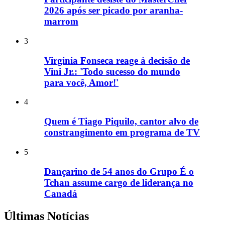
2026 após ser picado por aranha-
marrom
3
Virginia Fonseca reage à decisão de
Vini Jr.: 'Todo sucesso do mundo
para você, Amor!'
4
Quem é Tiago Piquilo, cantor alvo de
constrangimento em programa de TV
5
Dançarino de 54 anos do Grupo É o
Tchan assume cargo de liderança no
Canadá
Últimas Notícias