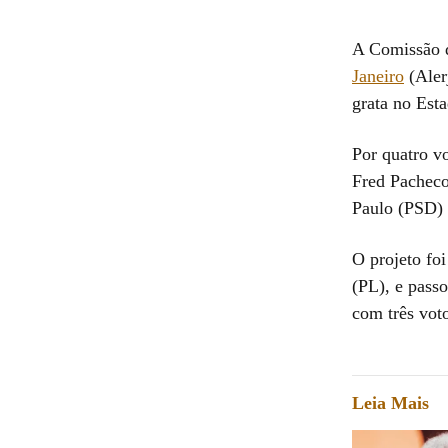
A Comissão d
Janeiro
(Aler
grata no Esta
Por quatro v
Fred Pacheco
Paulo (PSD) 
O projeto fo
(PL), e pass
com três voto
Leia Mais