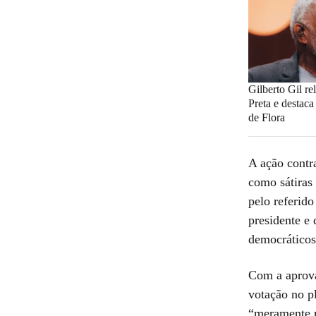
Gilberto Gil r
Preta e destac
de Flora
A ação contr
como sátiras
pelo referid
presidente e 
democráticos
Com a aprova
votação no p
“meramente m