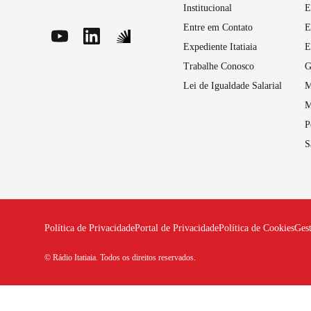
Institucional
E
Entre em Contato
E
Expediente Itatiaia
E
Trabalhe Conosco
G
Lei de Igualdade Salarial
M
M
P
S
Política de Privacidade
Portal de Privacidade
Política de Cookies
Ges
© Rádio Itatiaia. Todos os direitos reservados.