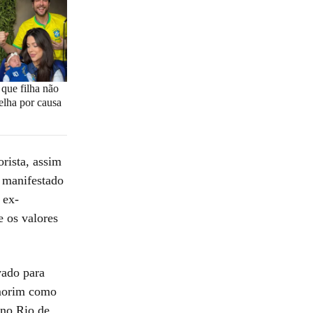
que filha não
relha por causa
rista, assim
o manifestado
 ex-
e os valores
vado para
Amorim como
 no Rio de