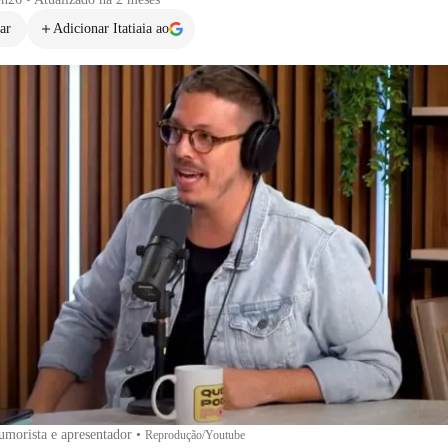
ar
Adicionar Itatiaia ao
umorista e apresentador
•
Reprodução/Youtube