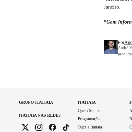
Janeiro.
*Com inform
Por
And
André Vi
produtor
GRUPO ITATIAIA
ITATIAIA
Quem Somos
A
ITATIAIA NAS REDES
Programação
B
Ouça a Itatiaia
C