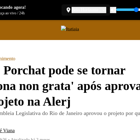
ocando agora!
Belo Horizonte
ça ao vivo
/
24h
enimento
 Porchat pode se tornar
ona non grata' após aprov
ojeto na Alerj
bleia Legislativa do Rio de Janeiro aprovou o projeto por qu
é Viana
9h26
•
Atualizado
há 2 meses