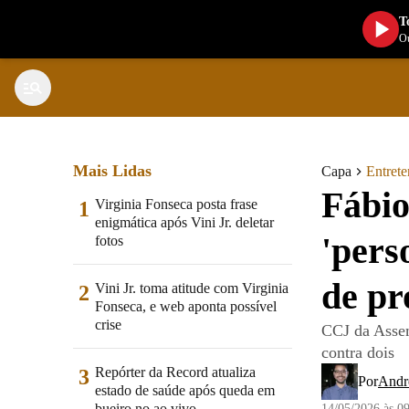
T
Ou
Mais Lidas
Capa
Entret
Fábio
Virginia Fonseca posta frase
1
enigmática após Vini Jr. deletar
'pers
fotos
de pr
Vini Jr. toma atitude com Virginia
2
Fonseca, e web aponta possível
crise
CCJ da Assem
contra dois
Repórter da Record atualiza
3
Por
Andr
estado de saúde após queda em
bueiro no ao vivo
14/05/2026 às 0