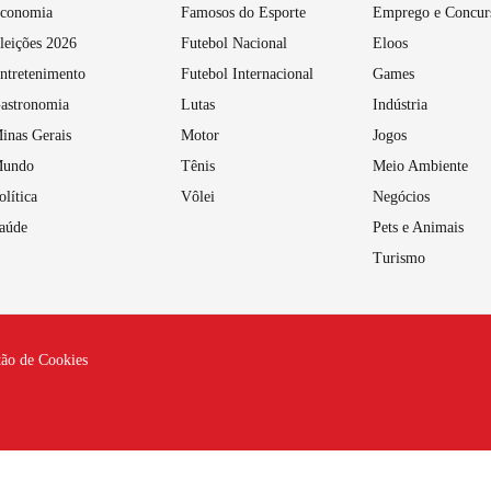
conomia
Famosos do Esporte
Emprego e Concur
leições 2026
Futebol Nacional
Eloos
ntretenimento
Futebol Internacional
Games
astronomia
Lutas
Indústria
inas Gerais
Motor
Jogos
undo
Tênis
Meio Ambiente
olítica
Vôlei
Negócios
aúde
Pets e Animais
Turismo
tão de Cookies