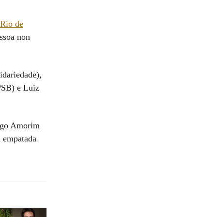
Rio de
ssoa non
idariedade),
PSB) e Luiz
rigo Amorim
u empatada