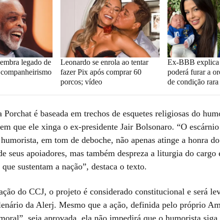
elembra legado de
Leonardo se enrola ao tentar
Ex-BBB explica 
a companheirismo
fazer Pix após comprar 60
poderá furar a o
porcos; vídeo
de condição rara
a Porchat é baseada em trechos de esquetes religiosas do humo
 em que ele xinga o ex-presidente Jair Bolsonaro. “O escárni
o humorista, em tom de deboche, não apenas atinge a honra do
de seus apoiadores, mas também despreza a liturgia do cargo 
 que sustentam a nação”, destaca o texto.
ção do CCJ, o projeto é considerado constitucional e será le
lenário da Alerj. Mesmo que a ação, definida pelo próprio 
oral”, seja aprovada, ela não impedirá que o humorista siga