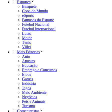
Esportes
Basquete
Copa do Mundo
eSports
Famosos do Esporte
Futebol Nacional
Futebol Internacional
Lutas
Motor
Tênis
Vôlei
Mais Editorias
Auto
Apostas
Educação
Emprego e Concursos
Eloos
Games
Indústria
Jogos
Meio Ambiente
Negócios
Pets e Animais
Turismo
Comentaristas