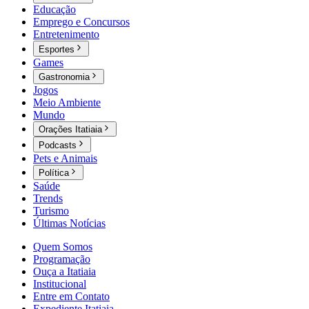
Educação
Emprego e Concursos
Entretenimento
Esportes
Games
Gastronomia
Jogos
Meio Ambiente
Mundo
Orações Itatiaia
Podcasts
Pets e Animais
Política
Saúde
Trends
Turismo
Últimas Notícias
Quem Somos
Programação
Ouça a Itatiaia
Institucional
Entre em Contato
Expediente Itatiaia