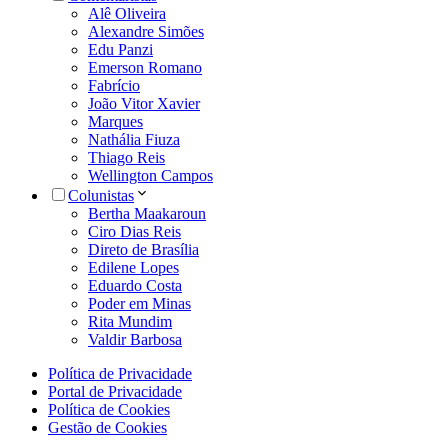
Alê Oliveira
Alexandre Simões
Edu Panzi
Emerson Romano
Fabrício
João Vitor Xavier
Marques
Nathália Fiuza
Thiago Reis
Wellington Campos
Colunistas
Bertha Maakaroun
Ciro Dias Reis
Direto de Brasília
Edilene Lopes
Eduardo Costa
Poder em Minas
Rita Mundim
Valdir Barbosa
Política de Privacidade
Portal de Privacidade
Política de Cookies
Gestão de Cookies