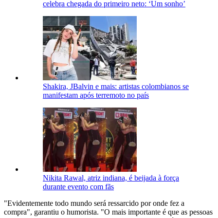
celebra chegada do primeiro neto: ‘Um sonho’
Shakira, JBalvin e mais: artistas colombianos se
manifestam após terremoto no país
Nikita Rawal, atriz indiana, é beijada à força
durante evento com fãs
"Evidentemente todo mundo será ressarcido por onde fez a
compra", garantiu o humorista. "O mais importante é que as pessoas