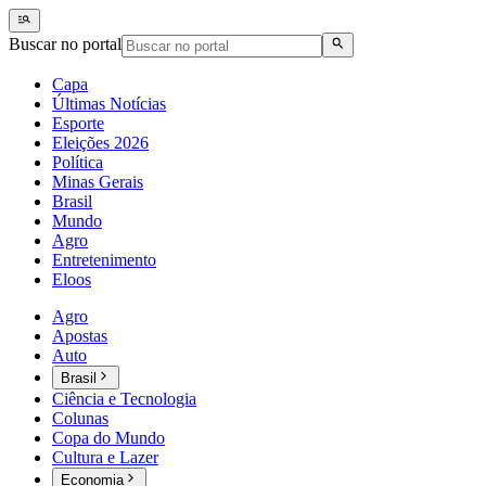
Buscar no portal
Capa
Últimas Notícias
Esporte
Eleições 2026
Política
Minas Gerais
Brasil
Mundo
Agro
Entretenimento
Eloos
Agro
Apostas
Auto
Brasil
Ciência e Tecnologia
Colunas
Copa do Mundo
Cultura e Lazer
Economia